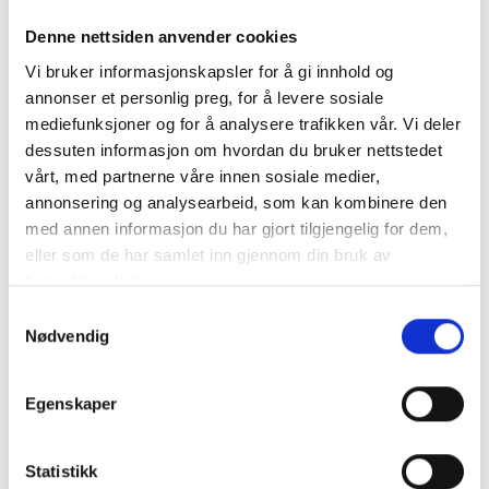
Denne nettsiden anvender cookies
Vi bruker informasjonskapsler for å gi innhold og
annonser et personlig preg, for å levere sosiale
mediefunksjoner og for å analysere trafikken vår. Vi deler
dessuten informasjon om hvordan du bruker nettstedet
vårt, med partnerne våre innen sosiale medier,
annonsering og analysearbeid, som kan kombinere den
med annen informasjon du har gjort tilgjengelig for dem,
eller som de har samlet inn gjennom din bruk av
tjenestene deres.
Samtykkevalg
Nødvendig
Residence Baja Sardinia
Leiligheter på Sardinia med gangavstand til kysten og
Egenskaper
sentrum av Baja Sardinia.
Statistikk