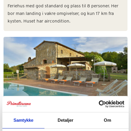
Feriehus med god standard og plass til 8 personer. Her
bor man landing i vakre omgivelser, og kun 17 km fra
kysten. Huset har aircondition.
Villa Marittimo
Samtykke
Detaljer
Om
Pen og sjarmerende steinvilla i en åsside i Toscana for 10
personer. 25 min til kysten.