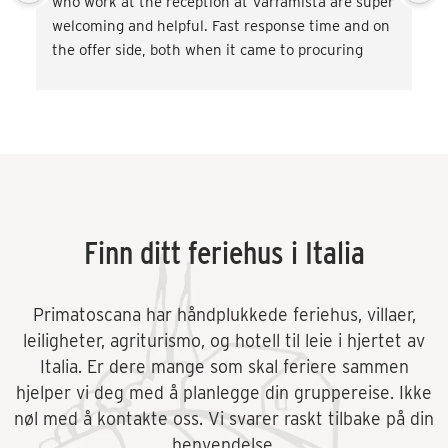
who work at the reception at Varramista are super 
welcoming and helpful. Fast response time and on 
the offer side, both when it came to procuring 
transport and miscellaneous. activities such as 
wine tasting and cooking classes. Very satisfied! 
Would love to come back.
Finn ditt feriehus i Italia
Primatoscana har håndplukkede feriehus, villaer,
leiligheter, agriturismo, og hotell til leie i hjertet av
Italia. Er dere mange som skal feriere sammen
hjelper vi deg med å planlegge din gruppereise. Ikke
nøl med å kontakte oss. Vi svarer raskt tilbake på din
henvendelse.