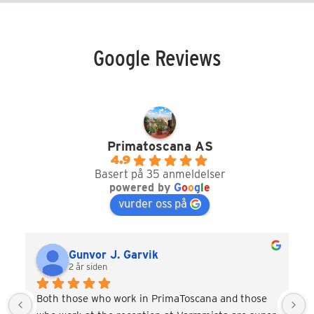
Google Reviews
Primatoscana AS
4.9
Basert på 35 anmeldelser
powered by
G
o
o
g
l
e
vurder oss på
Gunvor J. Garvik
2 år siden
Both those who work in PrimaToscana and those 