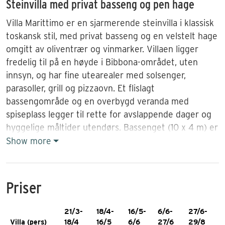
Steinvilla med privat basseng og pen hage
Villa Marittimo er en sjarmerende steinvilla i klassisk
toskansk stil, med privat basseng og en velstelt hage
omgitt av oliventrær og vinmarker. Villaen ligger
fredelig til på en høyde i Bibbona-området, uten
innsyn, og har fine utearealer med solsenger,
parasoller, grill og pizzaovn. Et flislagt
bassengområde og en overbygd veranda med
spiseplass legger til rette for avslappende dager og
hyggelige måltider utendørs. Bassenget (10 x 4 m) er
åpent fra mai til september og kan varmes opp i
Show more
lavsesong. Det er ikke aircondition, men gode vifter i
alle rom.
Priser
Beliggenhet
Beliggenheten gjør Villa Marittimo til et flott
21/3-
18/4-
16/5-
6/6-
27/6-
utgangspunkt for å oppleve både Toscana og kysten.
Villa (pers)
18/4
16/5
6/6
27/6
29/8