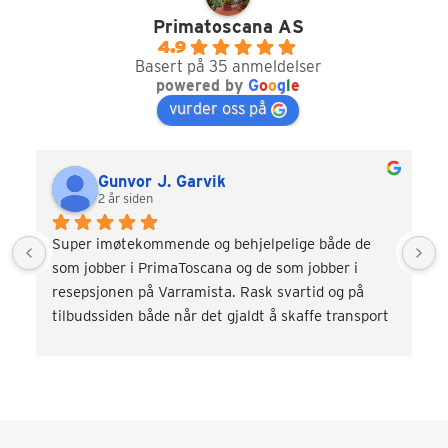
Primatoscana AS
4.9
Basert på 35 anmeldelser
powered by
G
o
o
g
l
e
vurder oss på
Gunvor J. Garvik
2 år siden
Super imøtekommende og behjelpelige både de 
som jobber i PrimaToscana og de som jobber i 
resepsjonen på Varramista. Rask svartid og på 
tilbudssiden både når det gjaldt å skaffe transport 
og div. aktiviteter som vinsmaking og kokkekurs. 
Veldig fornøyd! Kommer gjerne tilbake.