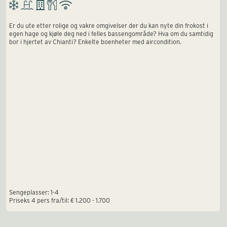
Er du ute etter rolige og vakre omgivelser der du kan nyte din frokost i
egen hage og kjøle deg ned i felles bassengområde? Hva om du samtidig
bor i hjertet av Chianti? Enkelte boenheter med aircondition.
Sengeplasser: 1-4
Priseks 4 pers fra/til: € 1.200 - 1.700