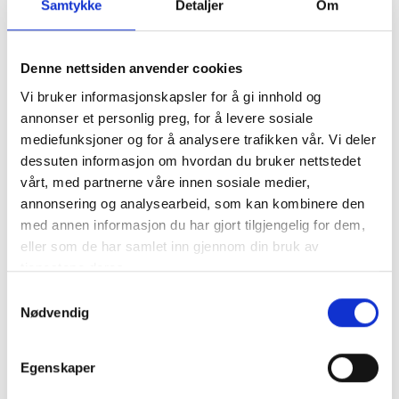
Samtykke
Detaljer
Om
Relais Rocca
Denne nettsiden anvender cookies
Leiligheter med AC i hjertet av Chianti. Restaurant på
Vi bruker informasjonskapsler for å gi innhold og
stedet.
annonser et personlig preg, for å levere sosiale
mediefunksjoner og for å analysere trafikken vår. Vi deler
dessuten informasjon om hvordan du bruker nettstedet
vårt, med partnerne våre innen sosiale medier,
annonsering og analysearbeid, som kan kombinere den
med annen informasjon du har gjort tilgjengelig for dem,
eller som de har samlet inn gjennom din bruk av
tjenestene deres.
Samtykkevalg
Nødvendig
Egenskaper
Agriturismo Asti