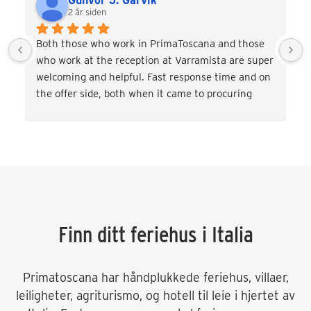
Gunvor J. Garvik
2 år siden
Both those who work in PrimaToscana and those 
who work at the reception at Varramista are super 
welcoming and helpful. Fast response time and on 
the offer side, both when it came to procuring 
transport and miscellaneous. activities such as 
wine tasting and cooking classes. Very satisfied! 
Would love to come back.
Finn ditt feriehus i Italia
Primatoscana har håndplukkede feriehus, villaer,
leiligheter, agriturismo, og hotell til leie i hjertet av