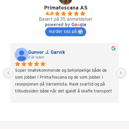
Primatoscana AS
4.9
Basert på 35 anmeldelser
powered by
G
o
o
g
l
e
vurder oss på
Gunvor J. Garvik
2 år siden
Super imøtekommende og behjelpelige både de 
som jobber i PrimaToscana og de som jobber i 
resepsjonen på Varramista. Rask svartid og på 
tilbudssiden både når det gjaldt å skaffe transport 
og div. aktiviteter som vinsmaking og kokkekurs. 
Veldig fornøyd! Kommer gjerne tilbake.