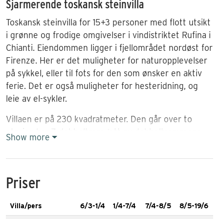
Sjarmerende toskansk steinvilla
Toskansk steinvilla for 15+3 personer med flott utsikt
i grønne og frodige omgivelser i vindistriktet Rufina i
Chianti. Eiendommen ligger i fjellområdet nordøst for
Firenze. Her er det muligheter for naturopplevelser
på sykkel, eller til fots for den som ønsker en aktiv
ferie. Det er også muligheter for hesteridning, og
leie av el-sykler.
Villaen er på 230 kvadratmeter. Den går over to
etasjer, har 7 dobbeltrom (ett av dobbeltrommene
Show more
ligger i en egen leilighet) og ett soverom med 3
senger. Villaen har 5 bad (ett av badene ligger i
leiligheten), køkken med oppvaskmaskin, spisestue
Priser
og to stuer. Til villaen er det knyttet en liten leilighet
med egen inngang. Den er knyttet til villaen med
Villa/pers
6/3-1/4
1/4-7/4
7/4-8/5
8/5-19/6
innvendig dør. Leiligheten er på 40 kvm og har ett