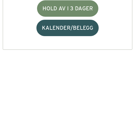
HOLD AV I 3 DAGER
KALENDER/BELEGG
lla Sant Angiola, stupebrett med drikke