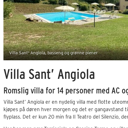
Villa Sant' Angiola, basseng og grønne plener
Villa Sant’ Angiola
Romslig villa for 14 personer med AC o
Villa Sant’ Angiola er en nydelig villa med flotte ute
kjøpes på døren hver morgen og det er gangavstand til t
flyplass. Det er kun 20 min fra Il Teatro del Silenzio, de