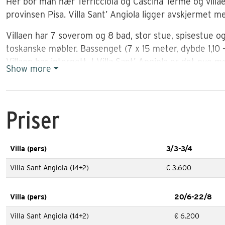
Her bor man nær Terricciola og Cascina Terme og villae
provinsen Pisa. Villa Sant’ Angiola ligger avskjermet m
Villaen har 7 soverom og 8 bad, stor stue, spisestue o
toskanske møbler. Bassenget (7 x 15 meter, dybde 1,10 –
Villaen har internett. I Villa Sant’ Angiola er det nye 
Show more
finner på vår nettside. Vi anbefaler å se videoen som er
Nær vinbyen Terricciola
Priser
Terricciola er med i den nasjonale; ”City of Wine”-asso
heldig kan man delta på en av de mange festivalene som
Pisa mellom Pontedera og Volterra. Landskapet er vakk
Villa (pers)
3/3-3/4
maleriske vakre Toscana med bølgende landskap, sypre
Villa Sant Angiola (14+2)
€ 3.600
Eieren av Villa Sant Angiola gjør det stort innen vin. D
kjøkkenet i villaen står det et vinskap med vin fra eie
Villa (pers)
20/6-22/8
Her har man et perfekt utgangspunkt for å besøke fler
Villa Sant Angiola (14+2)
€ 6.200