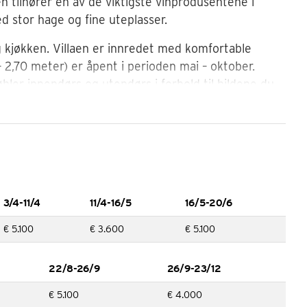
n tilhører en av de viktigste vinprodusentene i
ed stor hage og fine uteplasser.
g kjøkken. Villaen er innredet med komfortable
 2,70 meter) er åpent i perioden mai – oktober.
møbler innendørs og utendørs i forhold til bildene du
 laget for denne villaen.
ciation. Denne byen står i vinens tegn, og er man
 finner sted her. Byen er plassert midt i provinsen
ert i dette området, og du får her oppleve det
3/4-11/4
11/4-16/5
16/5-20/6
sser og små pittoreske byer.
€ 5.100
€ 3.600
€ 5.100
et arrangeres gratis vinsmaking for gjestene. På
ndommen og det er mulig å kjøpe vin fra vinskapet.
22/8-26/9
26/9-23/12
e spennende steder som; Lajatico 14,5 km, Pisa 25
€ 5.100
€ 4.000