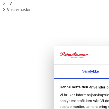
Turistskatt er ikke inkludert i våre priser. Den betales
TV
Det er tillatt med liten hund. Ekstra kostnad € 50
Vaskemaskin
.
Ankomsttidspunkt: Mellom kl 16.00-19.00.
Avreise: Innen kl 10.00.
Samtykke
Denne nettsiden anvender c
Vi bruker informasjonskapsler
analysere trafikken vår. Vi 
sosiale medier, annonsering 