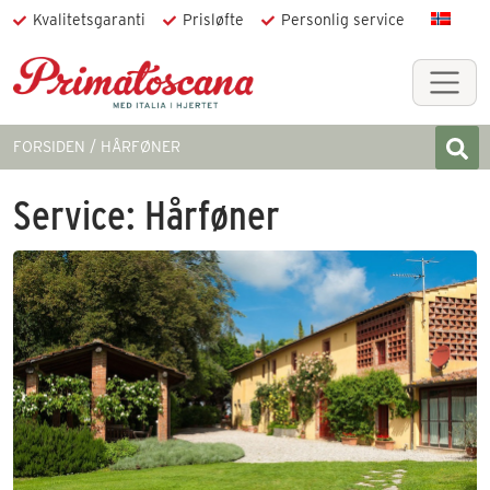
Kvalitetsgaranti
Prisløfte
Personlig service
FORSIDEN
HÅRFØNER
Service:
Hårføner