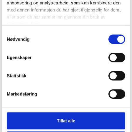
annonsering og analysearbeid, som kan kombinere den
med annen informasjon du har gjort tilgjengelig for dem,
eller som de har samlet inn gjennom din bruk av
tjenestene deres.
Samtykkevalg
Nødvendig
Egenskaper
Relais Rocca
Leiligheter med AC i hjertet av Chianti. Restaurant på
Statistikk
stedet.
Markedsføring
Tillat alle