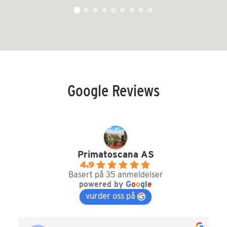
Google Reviews
Primatoscana AS
4.9
Basert på 35 anmeldelser
powered by
G
o
o
g
l
e
vurder oss på