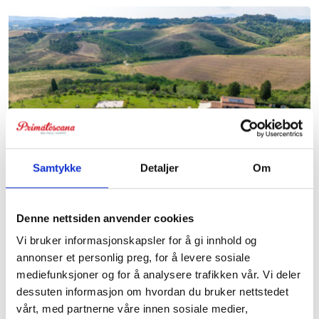
Samtykke
Detaljer
Om
Villa Tosca
Villa med høy standard, et nydelig evighetsbasseng og
Denne nettsiden anvender cookies
en fantastisk utsikt. Villaen har plass til 10 personer.
Vi bruker informasjonskapsler for å gi innhold og
Gangavstand til restaurant.
annonser et personlig preg, for å levere sosiale
mediefunksjoner og for å analysere trafikken vår. Vi deler
dessuten informasjon om hvordan du bruker nettstedet
vårt, med partnerne våre innen sosiale medier,