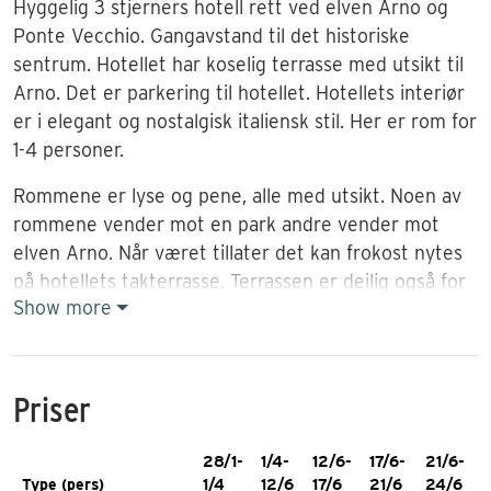
Hyggelig 3 stjerners
hotell
rett ved elven
Arno
og
Ponte Vecchio. Gangavstand til det historiske
sentrum. Hotellet har koselig terrasse med utsikt til
Arno. Det er parkering til hotellet. Hotellets interiør
er i elegant og nostalgisk italiensk stil. Her er rom for
1-4 personer.
Rommene er lyse og pene, alle med utsikt. Noen av
rommene vender mot en park andre vender mot
elven Arno. Når været tillater det kan frokost nytes
på hotellets takterrasse. Terrassen er deilig også for
Show more
en cappuccion eller en aperitivo på ettermiddagen.
Kun 5 min gange fra hotellet finner du det populære
utkikkspunktet Piazza Michelangelo. Herfra har du
flott utsikt over hele byen. Du ser bl.a. den
Priser
verdenskjente kuppelen på Il Duomo veldig godt.
Inspirasjon til noen dager i Firenze:
Reisetips Firenze
28/1-
1/4-
12/6-
17/6-
21/6-
Type (pers)
1/4
12/6
17/6
21/6
24/6