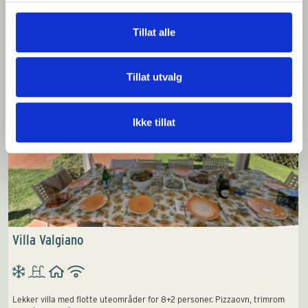
Vi tror du vil like dette
Tillat alle
Tillat utvalg
Ikke tillat
Villa Valgiano
Lekker villa med flotte uteområder for 8+2 personer. Pizzaovn, trimrom