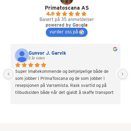
Primatoscana AS
4.9
Basert på 35 anmeldelser
powered by
G
o
o
g
l
e
vurder oss på
Gunvor J. Garvik
2 år siden
Super imøtekommende og behjelpelige både de 
som jobber i PrimaToscana og de som jobber i 
resepsjonen på Varramista. Rask svartid og på 
tilbudssiden både når det gjaldt å skaffe transport 
og div. aktiviteter som vinsmaking og kokkekurs. 
Veldig fornøyd! Kommer gjerne tilbake.