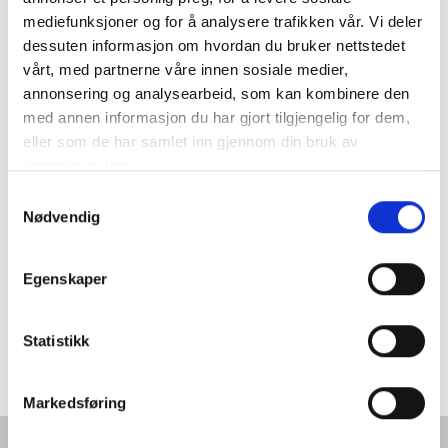
Mikrobølgeovn
mediefunksjoner og for å analysere trafikken vår. Vi deler
Oppvaskmaskin
dessuten informasjon om hvordan du bruker nettstedet
vårt, med partnerne våre innen sosiale medier,
Parasoll
annonsering og analysearbeid, som kan kombinere den
Parkering
med annen informasjon du har gjort tilgjengelig for dem,
Patio for utendørs måltider
eller som de har samlet inn gjennom din bruk av
Peis
tjenestene deres.
Port til eiendommen
Samtykkevalg
Nødvendig
Solsenger
Spa
Strykejern m/brett
Egenskaper
Terrasse
Statistikk
Tillatt med dyr
TV
Vaskemaskin
Markedsføring
WIFI