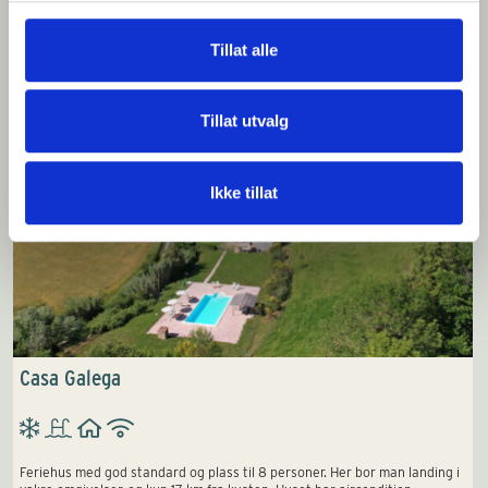
Vi tror du vil like dette
Tillat alle
Tillat utvalg
Ikke tillat
Casa Galega
Feriehus med god standard og plass til 8 personer. Her bor man landing i