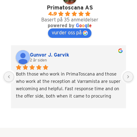
Primatoscana AS
4.9
Basert på 35 anmeldelser
powered by
G
o
o
g
l
e
vurder oss på
Gunvor J. Garvik
2 år siden
Both those who work in PrimaToscana and those 
who work at the reception at Varramista are super 
welcoming and helpful. Fast response time and on 
the offer side, both when it came to procuring 
transport and miscellaneous. activities such as 
wine tasting and cooking classes. Very satisfied! 
Would love to come back.