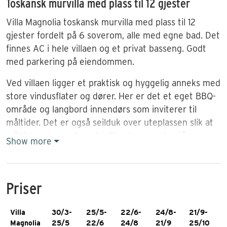
Toskansk murvilla med plass til 12 gjester
Villa Magnolia toskansk murvilla med plass til 12
gjester fordelt på 6 soverom, alle med egne bad. Det
finnes AC i hele villaen og et privat basseng. Godt
med parkering på eiendommen.
Ved villaen ligger et praktisk og hyggelig anneks med
store vindusflater og dører. Her er det et eget BBQ-
område og langbord innendørs som inviterer til
måltider. Det er også seilduk over uteplassen slik at
måltidene kan nytes ute. Eiendommen består av
Show more
vakre blomster, sitrus- og oliventrær og en gangvei
fører deg gjennom den. Ved bassenget er det
solterrasse og patio. Bassenget er inngjerdet og
Priser
måler: legde: 12 m., bredde: 8 m., dybde: 1.4 m
(laveste) -2.2 (dypeste) m.
Villa
30/3-
25/5-
22/6-
24/8-
21/9-
Eiendommen ligger for seg selv på en tomt over
Magnolia
25/5
22/6
24/8
21/9
25/10