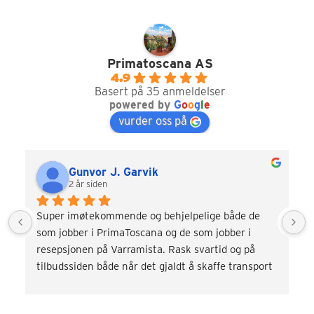
Primatoscana AS
4.9
Basert på 35 anmeldelser
powered by
G
o
o
g
l
e
vurder oss på
Gunvor J. Garvik
2 år siden
Super imøtekommende og behjelpelige både de 
som jobber i PrimaToscana og de som jobber i 
resepsjonen på Varramista. Rask svartid og på 
tilbudssiden både når det gjaldt å skaffe transport 
og div. aktiviteter som vinsmaking og kokkekurs. 
Veldig fornøyd! Kommer gjerne tilbake.