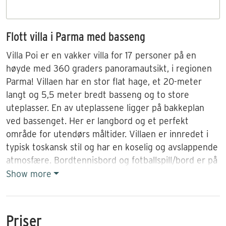
Flott villa i Parma med basseng
Villa Poi er en vakker villa for 17 personer på en
høyde med 360 graders panoramautsikt, i regionen
Parma! Villaen har en stor flat hage, et 20-meter
langt og 5,5 meter bredt basseng og to store
uteplasser. En av uteplassene ligger på bakkeplan
ved bassenget. Her er langbord og et perfekt
område for utendørs måltider. Villaen er innredet i
typisk toskansk stil og har en koselig og avslappende
atmosfære. Bordtennisbord og fotballspill/bord er på
eiendommen.
Show more
Villaen har 8 soverom og 17 sengeplasser, 7 bad, en
stue med peis, ett kjøkken, AC, Wi-Fi, vedfyrt ovn for
Priser
brød og pizza og ett eget BBQ-område. Fly med KLM