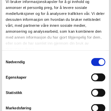
Vi bruker informasjonskapsler for å gi innhold og
Ovn
annonser et personlig preg, for å levere sosiale
Ellers er villaen omgitt av fantastisk natur, små
Panoramautsikt
mediefunksjoner og for å analysere trafikken vår. Vi deler
landsbyer som er rike på historie, slott,
Parkering
dessuten informasjon om hvordan du bruker nettstedet
middelalderkirker og teatre. Her finnes det
Peis
vårt, med partnerne våre innen sosiale medier,
sykkelstier, muligheter for ridning, tennis, og golf.
annonsering og analysearbeid, som kan kombinere den
Perfekt for bryllup
Termalkildevann og termer finnes i Tabiano (7 min
med annen informasjon du har gjort tilgjengelig for dem,
Privat parkering
unna) og Salsomaggiore (15 min unna). For
eller som de har samlet inn gjennom din bruk av
Solsenger
matelskere kan man glede seg over å bli kjent med å
tjenestene deres.
Strykejern m/brett
få kjenne på de tradisjonelle smakene til det
Samtykkevalg
«Emilianske kjøkkenet».
Nødvendig
TV
Om villaen
Utsikt
Egenskaper
Vaskemaskin
Villa Poi er nylig totalrestaurert. Gamle fasader er
WIFI
godt bevart, slik som gammel murstein, trebjelker og
Statistikk
terrakottagulv. Villaen er på ca 400 kvadratmeter.
Totalt har villaen sengeplass til 17 personer. Alle
soverommene er romslige og lyse, og har AC. Alle
Markedsføring