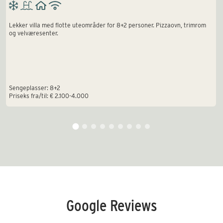
suiten har plass til 4 personer: dobbeltrom med dør
inn til ytterligere dobbeltrom, og tilhørende bad. De
Lekker villa med flotte uteområder for 8+2 personer. Pizzaovn, trimrom
og velværesenter.
som sover i først dobbeltrom må gå gjennom et
soverom for å komme til badet. Derfor passer suiten
best for en familie.
Sengeplasser: 8+2
Priseks fra/til: € 2.100-4.000
Google Reviews