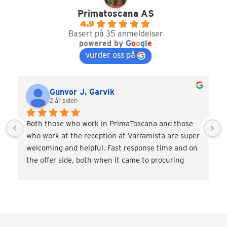
Primatoscana AS
4.9
Basert på 35 anmeldelser
powered by
G
o
o
g
l
e
vurder oss på
Gunvor J. Garvik
2 år siden
Both those who work in PrimaToscana and those 
who work at the reception at Varramista are super 
welcoming and helpful. Fast response time and on 
the offer side, both when it came to procuring 
transport and miscellaneous. activities such as 
wine tasting and cooking classes. Very satisfied! 
Would love to come back.