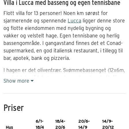
Villa i Lucca med basseng og egen tennisbane
Flott villa for 13 personer! Noen km sørøst for
sjarmerende og spennende
Lucca
ligger denne store
og flotte eiendommen med nydelig bygning og
vakker og velstelt hage. Egen tennisbane og herlig
bassengområde. I gangavstand finnes det et Conad-
supermarked, en god italiensk restaurant, i tillegg til
bar, apotek, bank og pizzeria.
I hagen er det oliventrær. Svømmebassenget (12x6m,
med dybde på 1,4m) er omkranset av terrakottafliser.
Show more
Her er solsenger og parasoller. Ved bassenget er det
en sittegruppe med le for solen. Villaen er innredet i
typisk toskansk stil med synlige trebjelker i taket og
Priser
terrakottafliser på gulvene. En overbygd terrasse
med bord og stoler omgir tre sider av villaen. Perfekt
6/1-
18/4-
20/6-
14/9-
for utendørs måltider. Her er også en grill. Veldig
Hus
18/4
20/6
14/9
20/12