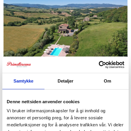
Casa Galega
Samtykke
Detaljer
Om
Feriehus med god standard og plass til 8 personer. Her
bor man landing i vakre omgivelser, og kun 17 km fra
kysten. Huset har aircondition.
Denne nettsiden anvender cookies
Vi bruker informasjonskapsler for å gi innhold og
annonser et personlig preg, for å levere sosiale
mediefunksjoner og for å analysere trafikken vår. Vi deler