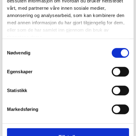
dessuten informasjon om hvordan du bruker nettstedet
vårt, med partnerne våre innen sosiale medier,
annonsering og analysearbeid, som kan kombinere den
med annen informasjon du har gjort tilgjengelig for dem,
eller som de har samlet inn gjennom din bruk av
tjenestene deres.
Samtykkevalg
Nødvendig
Villa Marittimo
Egenskaper
Pen og sjarmerende steinvilla i en åsside i Toscana for 10
personer. 25 min til kysten.
Statistikk
Markedsføring