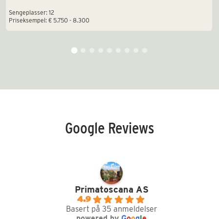
Sengeplasser: 12
Priseksempel: € 5.750 - 8.300
Google Reviews
Primatoscana AS
4.9
Basert på 35 anmeldelser
powered by
G
o
o
g
l
e