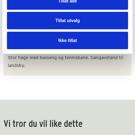
Tillat alle
Tillat utvalg
Villa Rossi
Ikke tillat
Vakker villa med plass til 13 personer 20 min fra Lucca.
Stor hage med basseng og tennisbane. Gangavstand til
landsby.
Vi tror du vil like dette