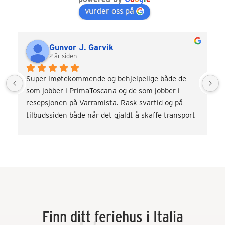
vurder oss på
Gunvor J. Garvik
2 år siden
Super imøtekommende og behjelpelige både de 
som jobber i PrimaToscana og de som jobber i 
resepsjonen på Varramista. Rask svartid og på 
tilbudssiden både når det gjaldt å skaffe transport 
og div. aktiviteter som vinsmaking og kokkekurs. 
Veldig fornøyd! Kommer gjerne tilbake.
Finn ditt feriehus i Italia