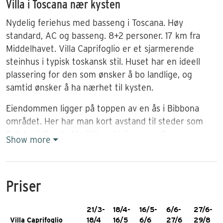
Villa i Toscana nær kysten
Nydelig feriehus med basseng i Toscana. Høy
standard, AC og basseng. 8+2 personer. 17 km fra
Middelhavet. Villa Caprifoglio er et sjarmerende
steinhus i typisk toskansk stil. Huset har en ideell
plassering for den som ønsker å bo landlige, og
samtid ønsker å ha nærhet til kysten.
Eiendommen ligger på toppen av en ås i Bibbona
området. Her har man kort avstand til steder som
Bolgheri, Casale Marittimo, Volterra og San
Show more
Gimignano. Huset har vid utsikt utover frodig
landskap med sypresser og vingårder. På
eiendommen kan man på varme dager nyte godt av
Priser
en sval bris.
Svært god standard
21/3-
18/4-
16/5-
6/6-
27/6-
Villa Caprifoglio
18/4
16/5
6/6
27/6
29/8