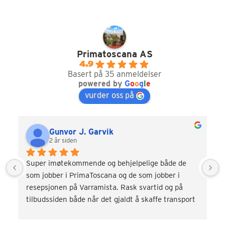
Primatoscana AS
4.9
Basert på 35 anmeldelser
powered by
G
o
o
g
l
e
vurder oss på
Gunvor J. Garvik
2 år siden
Super imøtekommende og behjelpelige både de 
som jobber i PrimaToscana og de som jobber i 
resepsjonen på Varramista. Rask svartid og på 
tilbudssiden både når det gjaldt å skaffe transport 
og div. aktiviteter som vinsmaking og kokkekurs. 
Veldig fornøyd! Kommer gjerne tilbake.