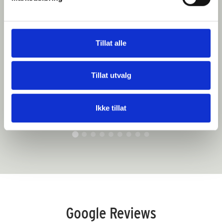
Lekker villa med flotte uteområder for 8+2 personer. Pizzaovn, trimrom
og velværesenter.
Tillat alle
Tillat utvalg
Sengeplasser: 8+2
Priseks fra/til: € 2.100-4.000
Ikke tillat
Google Reviews