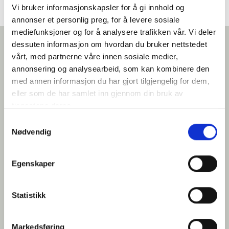
Vi bruker informasjonskapsler for å gi innhold og
annonser et personlig preg, for å levere sosiale
mediefunksjoner og for å analysere trafikken vår. Vi deler
dessuten informasjon om hvordan du bruker nettstedet
vårt, med partnerne våre innen sosiale medier,
Vi tror du vil like dette
annonsering og analysearbeid, som kan kombinere den
med annen informasjon du har gjort tilgjengelig for dem,
eller som de har samlet inn gjennom din bruk av
tjenestene deres.
Samtykkevalg
Nødvendig
Egenskaper
Statistikk
Villa Valgiano
Markedsføring