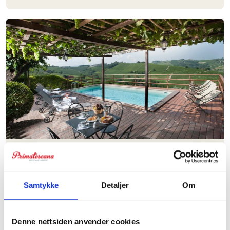
Agriturismo Nebbiolo
Et lite paradis i hjertet av Langhe ikke langt fra Alba i
Piemonte. Her bor man på en aktiv vingård, som tilbyr
Samtykke
Detaljer
Om
pene rom og leiligheter.
Denne nettsiden anvender cookies