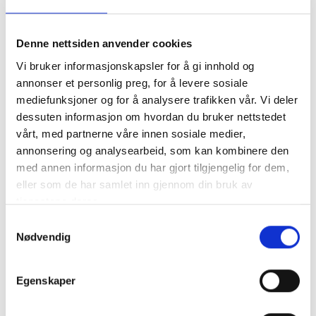
Denne nettsiden anvender cookies
Vi bruker informasjonskapsler for å gi innhold og
annonser et personlig preg, for å levere sosiale
mediefunksjoner og for å analysere trafikken vår. Vi deler
Casa Galega
dessuten informasjon om hvordan du bruker nettstedet
Feriehus med god standard og plass til 8 personer. Her
vårt, med partnerne våre innen sosiale medier,
bor man landing i vakre omgivelser, og kun 17 km fra
annonsering og analysearbeid, som kan kombinere den
kysten. Huset har aircondition.
med annen informasjon du har gjort tilgjengelig for dem,
eller som de har samlet inn gjennom din bruk av
tjenestene deres.
Samtykkevalg
Nødvendig
Egenskaper