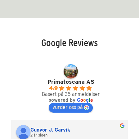
Google Reviews
Primatoscana AS
4.9
Basert på 35 anmeldelser
powered by
G
o
o
g
l
e
vurder oss på
Gunvor J. Garvik
2 år siden