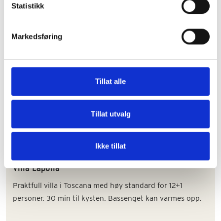
Statistikk
Villa Jasmine
Lekker villa i Toscana med høy standard, for 18+2
Markedsføring
personer. 30 min fra kysten. Mulig å varme opp
bassenget.
Tillat alle
Tillat utvalg
Ikke tillat
Villa Lapolla
Praktfull villa i Toscana med høy standard for 12+1
personer. 30 min til kysten. Bassenget kan varmes opp.