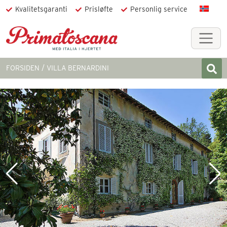
Kvalitetsgaranti
Prisløfte
Personlig service
FORSIDEN
VILLA BERNARDINI