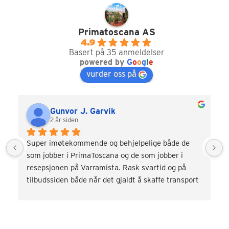
Primatoscana AS
4.9
Basert på 35 anmeldelser
powered by
G
o
o
g
l
e
vurder oss på
Gunvor J. Garvik
2 år siden
Super imøtekommende og behjelpelige både de 
som jobber i PrimaToscana og de som jobber i 
resepsjonen på Varramista. Rask svartid og på 
tilbudssiden både når det gjaldt å skaffe transport 
og div. aktiviteter som vinsmaking og kokkekurs. 
Veldig fornøyd! Kommer gjerne tilbake.