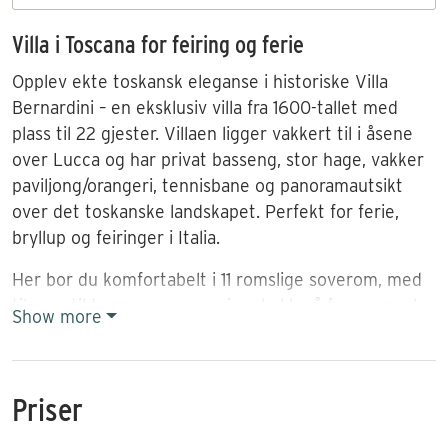
Villa i Toscana for feiring og ferie
Opplev ekte toskansk eleganse i historiske Villa
Bernardini – en eksklusiv villa fra 1600-tallet med
plass til 22 gjester. Villaen ligger vakkert til i åsene
over Lucca og har privat basseng, stor hage, vakker
paviljong/orangeri, tennisbane og panoramautsikt
over det toskanske landskapet. Perfekt for ferie,
bryllup og feiringer i Italia.
Her bor du komfortabelt i 11 romslige soverom, med
tilgang til terrasse, orangeri og kokk på forespørsel.
Show more
Eiendommen er kjent for sin prisvinnende olivenolje
og tilbyr en autentisk ramme for minnerike opphold i
hjertet av Toscana – bare en kort kjøretur fra kysten
Priser
og det historiske sentrum av Lucca.