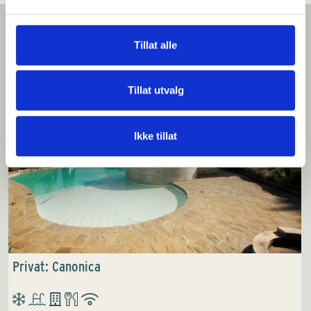
Tillat alle
Vi tror du vil like dette
Tillat utvalg
Ikke tillat
Privat: Canonica