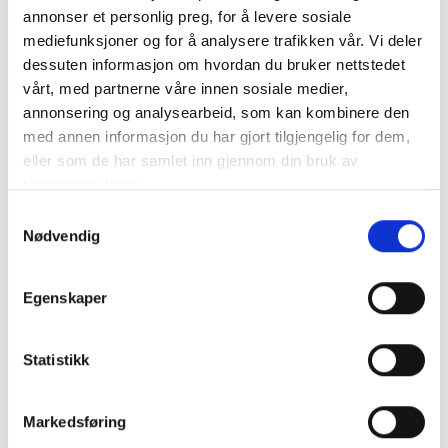
velutstyrt kjøkken, og en innbydende entré. Fra flere
annonser et personlig preg, for å levere sosiale
Utsikt
av rommene og fellesområdene kan man gå direkte
mediefunksjoner og for å analysere trafikken vår. Vi deler
Vifte i alle soverom
ut til hagen, hvor gamle magnoliatrær gir skygge på
dessuten informasjon om hvordan du bruker nettstedet
WIFI
varme dager. Fra terrassen er det imponerende
vårt, med partnerne våre innen sosiale medier,
panorama utsikt utover Lucca provisjen.
annonsering og analysearbeid, som kan kombinere den
med annen informasjon du har gjort tilgjengelig for dem,
Uteområdet er privat og fredfullt og inkluderer et
eller som de har samlet inn gjennom din bruk av
vakkert bassengområde med solsenger, samt tilgang
tjenestene deres.
til tennisbane for gjestene. For de som ønsker ekstra
Samtykkevalg
komfort, tilbys måltider – inkludert full, toskansk
Nødvendig
middag laget med lokale råvarer – på forespørsel.
Ved større selskaper kan villaen kombineres med
Egenskaper
andre villaer på gården for å huse opptil ca. 60
gjester.
Statistikk
Markedsføring