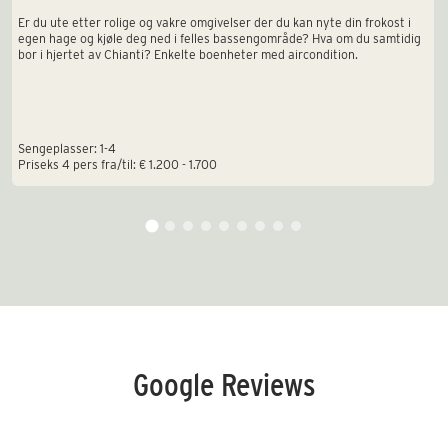
Er du ute etter rolige og vakre omgivelser der du kan nyte din frokost i
egen hage og kjøle deg ned i felles bassengområde? Hva om du samtidig
bor i hjertet av Chianti? Enkelte boenheter med aircondition.
Sengeplasser: 1-4
Priseks 4 pers fra/til: € 1.200 - 1.700
Google Reviews