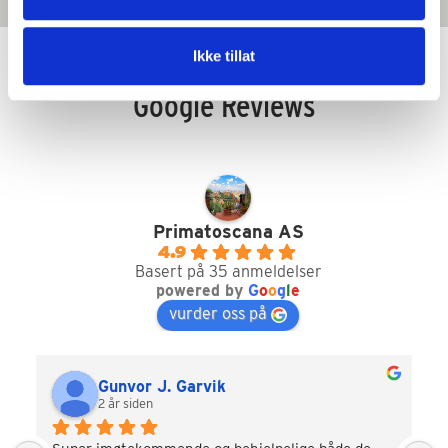
Ikke tillat
Google Reviews
Primatoscana AS
4.9
Basert på 35 anmeldelser
powered by
G
o
o
g
l
e
vurder oss på
Gunvor J. Garvik
2 år siden