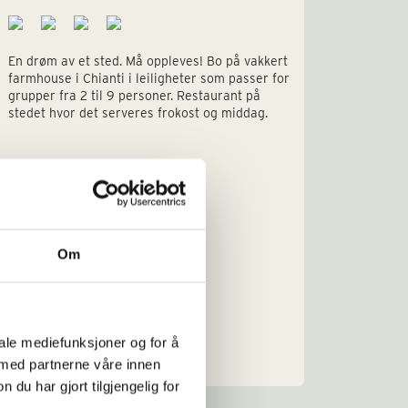
En drøm av et sted. Må oppleves! Bo på vakkert
Vakker v
farmhouse i Chianti i leiligheter som passer for
persone
grupper fra 2 til 9 personer. Restaurant på
gelateri
stedet hvor det serveres frokost og middag.
Om
iale mediefunksjoner og for å
Sengeplasser: 2-9
Sengepl
 med partnerne våre innen
Priseks fra/til: € 860 - € 2.430
Priseks 
u har gjort tilgjengelig for