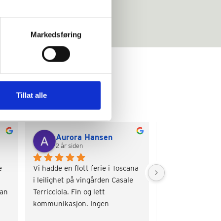
Markedsføring
Tillat alle
Aurora Hansen
Torill Ma
2 år siden
2 år siden
 
Vi hadde en flott ferie i Toscana 
Veldig sjarmerend
i leilighet på vingården Casale 
Nydelige omgivelse
an 
Terricciola. Fin og lett 
basseng og hygge
kommunikasjon. Ingen 
problemer.