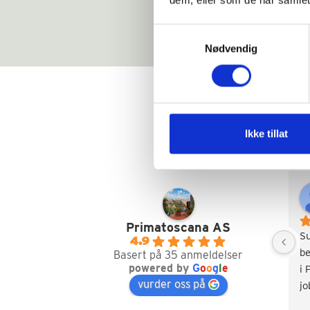
Samtykkevalg
Nødvendig
Ikke tillat
Primatoscana AS
S
4.9
be
Basert på 35 anmeldelser
powered by
G
o
o
g
l
e
i 
vurder oss på
jo
Va