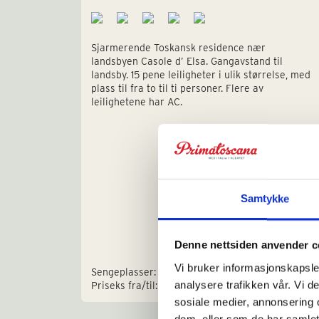
Sjarmerende Toskansk residence nær
landsbyen Casole d’ Elsa. Gangavstand til
landsby. 15 pene leiligheter i ulik størrelse, med
plass til fra to til ti personer. Flere av
leilighetene har AC.
Samtykke
Denne nettsiden anvender c
Vi bruker informasjonskapsler
Sengeplasser: 1-10
analysere trafikken vår. Vi 
Priseks fra/til: € 662-3.080
sosiale medier, annonsering 
dem, eller som de har samlet