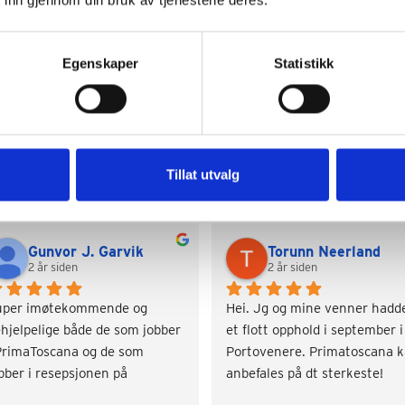
Egenskaper
Statistikk
Google Reviews
Tillat utvalg
Gunvor J. Garvik
Torunn Neerland
2 år siden
2 år siden
uper imøtekommende og 
Hei. Jg og mine venner hadde
hjelpelige både de som jobber 
et flott opphold i september i 
PrimaToscana og de som 
Portovenere. Primatoscana k
bber i resepsjonen på 
anbefales på dt sterkeste!
rramista. Rask svartid og på 