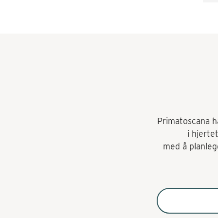
ti
å 
ak
ko
Ko
Primatoscana har
i hjerte
med å planlegg