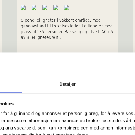
8 pene leiligheter i vakkert område, med
gangavstand til to spisesteder. Leiligheter med
plass til 2-6 personer. Basseng og utsikt. AC i 6
av 8 leiligheter. Wifi.
Detaljer
ookies
 for å gi innhold og annonser et personlig preg, for å levere sos
Sengeplasser: 2-6
deler dessuten informasjon om hvordan du bruker nettstedet vårt,
€ 890-2.090
og analysearbeid, som kan kombinere den med annen informasjon d
 inn gjennom din bruk av tjenestene deres.