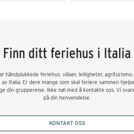
lbudssiden både når det gjaldt 
skaffe transport og div. 
tiviteter som vinsmaking og 
kkekurs. Veldig fornøyd! 
mmer gjerne tilbake.
Finn ditt feriehus i Italia
 håndplukkede feriehus, villaer, leiligheter, agriturismo, o
t av Italia. Er dere mange som skal feriere sammen hjelp
e din gruppereise. Ikke nøl med å kontakte oss. Vi svare
på din henvendelse.
KONTAKT OSS