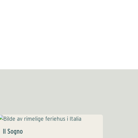
Il Sogno
Villa