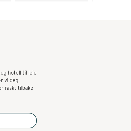
g hotell til leie
er vi deg
r raskt tilbake