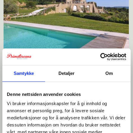
Villa Torre
Samtykke
Detaljer
Om
Høy standard. Elegant villa for 12 personer. Stort privat basseng og
fantastisk utsikt. Gangavstand til liten landsby.
Denne nettsiden anvender cookies
Vi bruker informasjonskapsler for å gi innhold og
annonser et personlig preg, for å levere sosiale
mediefunksjoner og for å analysere trafikken vår. Vi deler
Sengeplasser: 12
dessuten informasjon om hvordan du bruker nettstedet
Priseksempel: € 5.750 - 8.300
vårt, med partnerne våre innen sosiale medier,