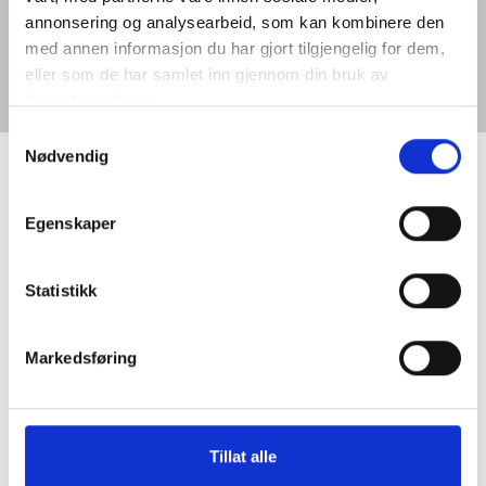
annonsering og analysearbeid, som kan kombinere den
med annen informasjon du har gjort tilgjengelig for dem,
eller som de har samlet inn gjennom din bruk av
tjenestene deres.
Samtykkevalg
Nødvendig
Google Reviews
Egenskaper
Statistikk
Primatoscana AS
Markedsføring
4.9
Basert på 35 anmeldelser
powered by
G
o
o
g
l
e
vurder oss på
Tillat alle