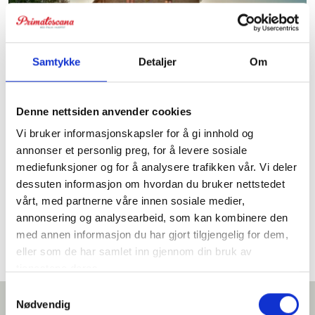
Samtykke
Detaljer
Om
Denne nettsiden anvender cookies
Vi bruker informasjonskapsler for å gi innhold og
annonser et personlig preg, for å levere sosiale
Villa Lapolla
mediefunksjoner og for å analysere trafikken vår. Vi deler
Praktfull villa i Toscana med høy standard for 12+1
dessuten informasjon om hvordan du bruker nettstedet
personer. 30 min til kysten. Bassenget kan varmes opp.
vårt, med partnerne våre innen sosiale medier,
annonsering og analysearbeid, som kan kombinere den
med annen informasjon du har gjort tilgjengelig for dem,
eller som de har samlet inn gjennom din bruk av
tjenestene deres.
Samtykkevalg
Nødvendig