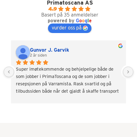
Primatoscana AS
4.9
Basert på 35 anmeldelser
powered by
G
o
o
g
l
e
vurder oss på
Gunvor J. Garvik
2 år siden
Super imøtekommende og behjelpelige både de 
som jobber i PrimaToscana og de som jobber i 
resepsjonen på Varramista. Rask svartid og på 
tilbudssiden både når det gjaldt å skaffe transport 
og div. aktiviteter som vinsmaking og kokkekurs. 
Veldig fornøyd! Kommer gjerne tilbake.