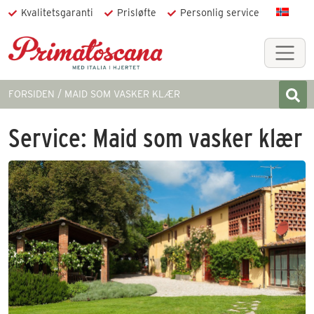
Kvalitetsgaranti
Prisløfte
Personlig service
FORSIDEN
MAID SOM VASKER KLÆR
Service:
Maid som vasker klær