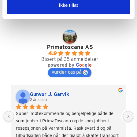
Ikke tillat
Google Reviews
Primatoscana AS
4.9
Basert på 35 anmeldelser
powered by
G
o
o
g
l
e
vurder oss på
Gunvor J. Garvik
2 år siden
Super imøtekommende og behjelpelige både de 
som jobber i PrimaToscana og de som jobber i 
resepsjonen på Varramista. Rask svartid og på 
tilbudssiden både når det gjaldt å skaffe transport 