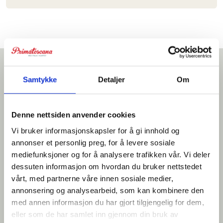
Samtykke
Detaljer
Om
Vi tror du vil like dette
Denne nettsiden anvender cookies
Vi bruker informasjonskapsler for å gi innhold og
annonser et personlig preg, for å levere sosiale
mediefunksjoner og for å analysere trafikken vår. Vi deler
dessuten informasjon om hvordan du bruker nettstedet
vårt, med partnerne våre innen sosiale medier,
annonsering og analysearbeid, som kan kombinere den
med annen informasjon du har gjort tilgjengelig for dem,
eller som de har samlet inn gjennom din bruk av