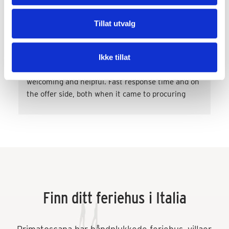
Tillat utvalg
Gunvor J. Garvik
2 år siden
Ikke tillat
Both those who work in PrimaToscana and those 
who work at the reception at Varramista are super 
welcoming and helpful. Fast response time and on 
the offer side, both when it came to procuring 
transport and miscellaneous. activities such as 
wine tasting and cooking classes. Very satisfied! 
Would love to come back.
Finn ditt feriehus i Italia