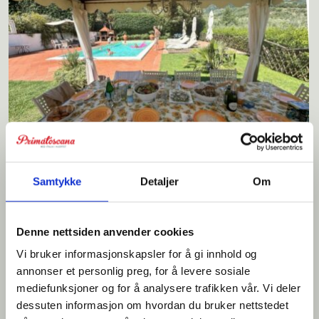
Villa Valgiano
Samtykke
Detaljer
Om
Lekker villa med flotte uteområder for 8+2 personer. Pizzaovn, trimrom
og velværesenter.
Denne nettsiden anvender cookies
Vi bruker informasjonskapsler for å gi innhold og
annonser et personlig preg, for å levere sosiale
mediefunksjoner og for å analysere trafikken vår. Vi deler
dessuten informasjon om hvordan du bruker nettstedet
Sengeplasser: 8+2
Priseks fra/til: € 2.100-4.000