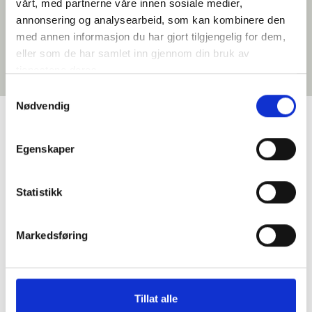
vårt, med partnerne våre innen sosiale medier,
annonsering og analysearbeid, som kan kombinere den
med annen informasjon du har gjort tilgjengelig for dem,
eller som de har samlet inn gjennom din bruk av
tjenestene deres.
Samtykkevalg
Nødvendig
Google Reviews
Egenskaper
Statistikk
Markedsføring
Primatoscana AS
4.9
Basert på 35 anmeldelser
powered by
G
o
o
g
l
e
vurder oss på
Tillat alle