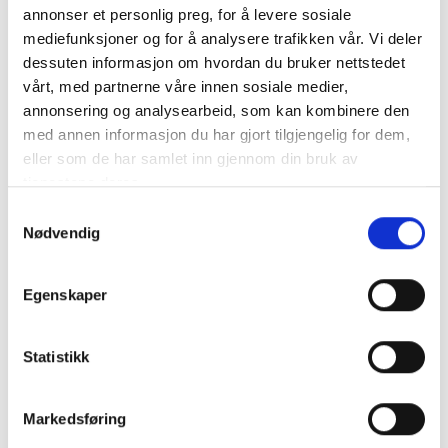
annonser et personlig preg, for å levere sosiale
mediefunksjoner og for å analysere trafikken vår. Vi deler
dessuten informasjon om hvordan du bruker nettstedet
vårt, med partnerne våre innen sosiale medier,
annonsering og analysearbeid, som kan kombinere den
med annen informasjon du har gjort tilgjengelig for dem,
eller som de har samlet inn gjennom din bruk av
tjenestene deres.
Samtykkevalg
Nødvendig
Villa Rufina
Rustikk og sjarmerende villa i landlige omgivelser i
Egenskaper
Rufina i Chianti for 15+3 personer. Gangavstand til
restaurant.
Statistikk
Markedsføring