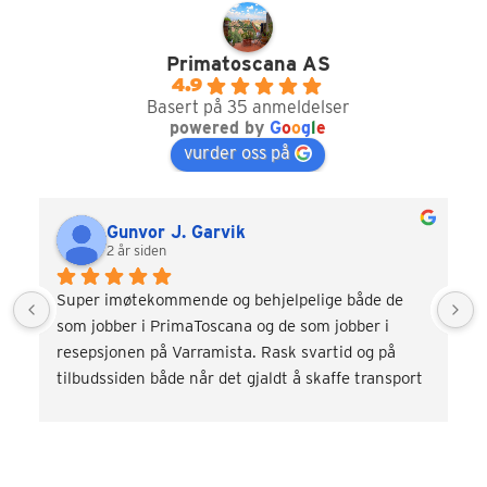
Primatoscana AS
4.9
Basert på 35 anmeldelser
powered by
G
o
o
g
l
e
vurder oss på
Gunvor J. Garvik
2 år siden
Super imøtekommende og behjelpelige både de 
som jobber i PrimaToscana og de som jobber i 
resepsjonen på Varramista. Rask svartid og på 
tilbudssiden både når det gjaldt å skaffe transport 
og div. aktiviteter som vinsmaking og kokkekurs. 
Veldig fornøyd! Kommer gjerne tilbake.