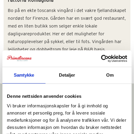
Bo på en ekte toscansk vingård i det vakre fjellandskapet
nordøst for Firenze. Gården har en svært god restaurant,
med en liten butikk som selger enkle lokale
dagligvareprodukter. Her er det muligheter for
naturopplevelser på sykkel, eller til fots. Vingården har
leiligheter og dobbeltrom for leie på B&B basis.
Samtykke
Detaljer
Om
Denne nettsiden anvender cookies
Vi tror du vil like dette
Vi bruker informasjonskapsler for å gi innhold og
annonser et personlig preg, for å levere sosiale
mediefunksjoner og for å analysere trafikken vår. Vi deler
dessuten informasjon om hvordan du bruker nettstedet