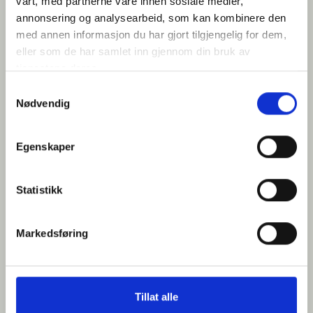
vårt, med partnerne våre innen sosiale medier,
annonsering og analysearbeid, som kan kombinere den
med annen informasjon du har gjort tilgjengelig for dem,
eller som de har samlet inn gjennom din bruk av
tjenestene deres.
Samtykkevalg
Nødvendig
Villa Valgiano
Egenskaper
Statistikk
Lekker villa med flotte uteområder for 8+2 personer. Pizzaovn, trimrom
og velværesenter.
Markedsføring
Sengeplasser: 8+2
Tillat alle
Priseks fra/til: € 2.100-4.000