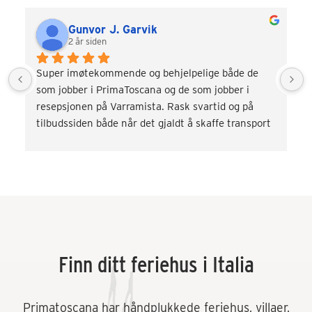
Gunvor J. Garvik
2 år siden
Super imøtekommende og behjelpelige både de 
som jobber i PrimaToscana og de som jobber i 
resepsjonen på Varramista. Rask svartid og på 
tilbudssiden både når det gjaldt å skaffe transport 
og div. aktiviteter som vinsmaking og kokkekurs. 
Veldig fornøyd! Kommer gjerne tilbake.
Finn ditt feriehus i Italia
Primatoscana har håndplukkede feriehus, villaer,