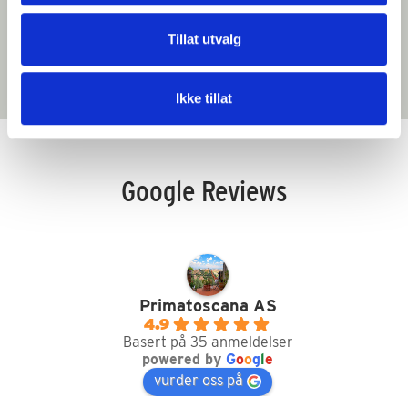
Tillat utvalg
Ikke tillat
Google Reviews
Primatoscana AS
4.9
Basert på 35 anmeldelser
powered by
G
o
o
g
l
e
vurder oss på