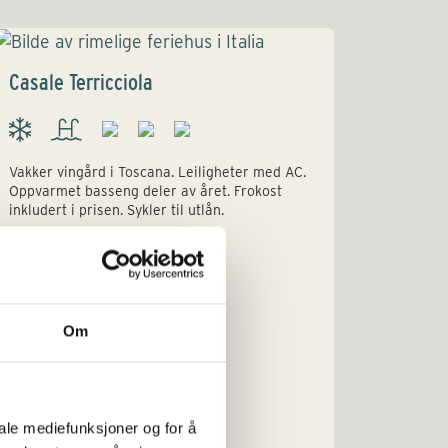
Casale Terricciola
Resid
Vakker vingård i Toscana. Leiligheter med AC.
Sjarme
Oppvarmet basseng deler av året. Frokost
landsby
inkludert i prisen. Sykler til utlån.
landsby.
plass ti
leiligh
Om
iale mediefunksjoner og for å