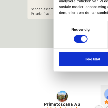
analysere trafikken vår. Vi 
sosiale medier, annonsering 
Sengeplasser: 8+2
dem, eller som de har samlet
Priseks fra/til: € 2.100-4.000
Samtykkevalg
Nødvendig
Ikke tillat
Primatoscana AS
Bo