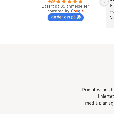
4.9
Pr
Basert på 35 anmeldelser
powered by
G
o
o
g
l
e
wo
vurder oss på
Va
an
an
wh
tr
ac
an
sa
ba
Primatoscana har
i hjerte
med å planlegg