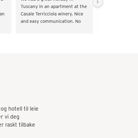
Tuscany in an apartment at the 
surroundings, gre
an 
Casale Terricciola winery. Nice 
pleasant service.
and easy communication. No 
problems.
g hotell til leie
er vi deg
r raskt tilbake