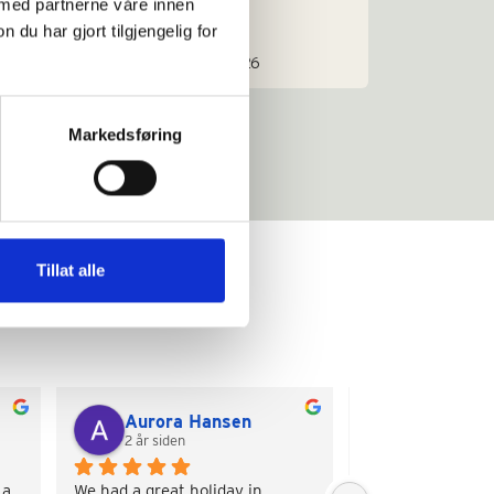
 med partnerne våre innen
u har gjort tilgjengelig for
Sengeplasser: 2-8
Sengepl
Priseks 2 pers fra/til: € 1.029-3.626
Priseks
Markedsføring
Tillat alle
Aurora Hansen
Torill Ma
2 år siden
2 år siden
a 
We had a great holiday in 
Very charming pla