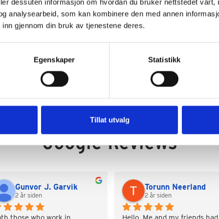
deler dessuten informasjon om hvordan du bruker nettstedet vårt,
og analysearbeid, som kan kombinere den med annen informasjon d
Sengeplasser: 1-4
 inn gjennom din bruk av tjenestene deres.
Priseks 4 pers fra/til: € 1.200 - 1.700
Egenskaper
Statistikk
Tillat utvalg
Google Reviews
Gunvor J. Garvik
Torunn Neerland
2 år siden
2 år siden
th those who work in 
Hello. Me and my friends had 