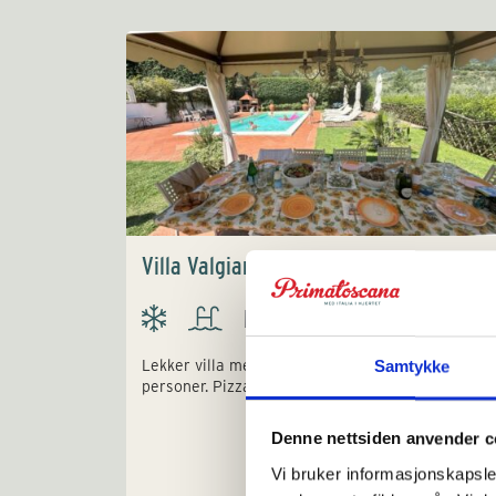
Villa Valgiano
Lekker villa med flotte uteområder for 8+2
Samtykke
personer. Pizzaovn, trimrom og velværesenter.
Denne nettsiden anvender c
Vi bruker informasjonskapsler