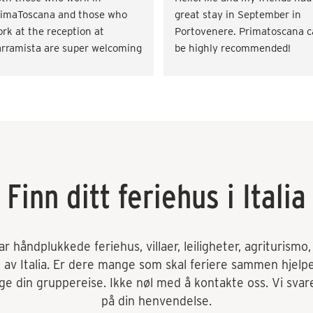
imaToscana and those who 
great stay in September in 
rk at the reception at 
Portovenere. Primatoscana c
rramista are super welcoming 
be highly recommended!
d helpful. Fast response time 
d on the offer side, both 
en it came to procuring 
ansport and miscellaneous. 
tivities such as wine tasting 
d cooking classes. Very 
tisfied! Would love to come 
ck.
Finn ditt feriehus i Italia
 håndplukkede feriehus, villaer, leiligheter, agriturismo, o
t av Italia. Er dere mange som skal feriere sammen hjelp
e din gruppereise. Ikke nøl med å kontakte oss. Vi svare
på din henvendelse.