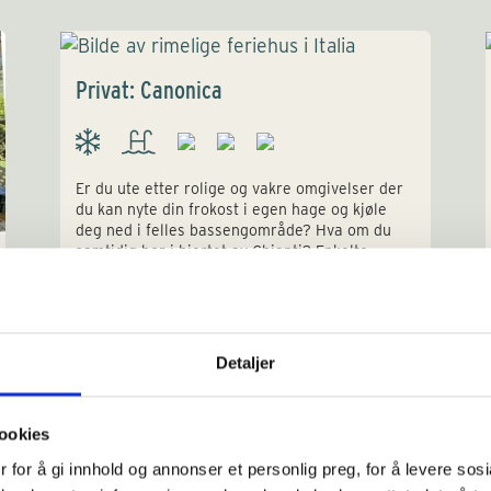
Privat: Canonica
Er du ute etter rolige og vakre omgivelser der
du kan nyte din frokost i egen hage og kjøle
deg ned i felles bassengområde? Hva om du
samtidig bor i hjertet av Chianti? Enkelte
boenheter med aircondition.
Detaljer
ookies
 for å gi innhold og annonser et personlig preg, for å levere sos