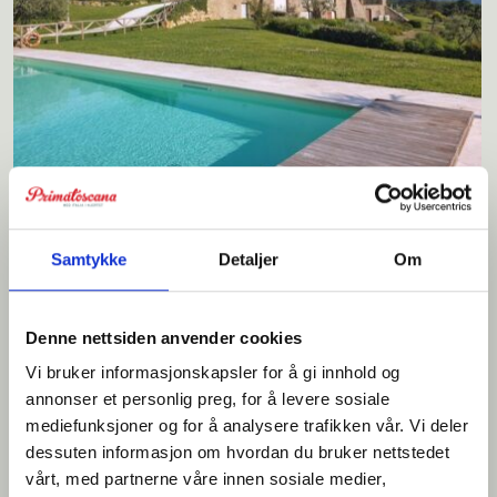
Villa Torre
Samtykke
Detaljer
Om
Høy standard. Elegant villa for 12 personer. Stort privat basseng og
fantastisk utsikt. Gangavstand til liten landsby.
Denne nettsiden anvender cookies
Vi bruker informasjonskapsler for å gi innhold og
annonser et personlig preg, for å levere sosiale
mediefunksjoner og for å analysere trafikken vår. Vi deler
Sengeplasser: 12
Priseksempel: € 5.750 - 8.300
dessuten informasjon om hvordan du bruker nettstedet
vårt, med partnerne våre innen sosiale medier,