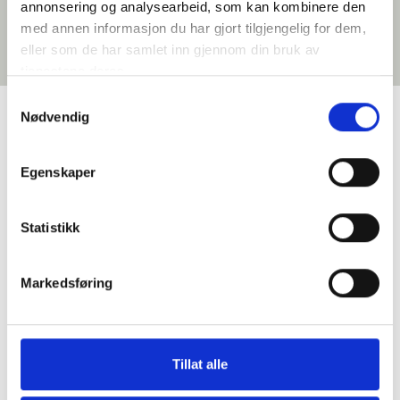
annonsering og analysearbeid, som kan kombinere den
med annen informasjon du har gjort tilgjengelig for dem,
eller som de har samlet inn gjennom din bruk av
tjenestene deres.
Samtykkevalg
Nødvendig
Google Reviews
Egenskaper
Statistikk
Primatoscana AS
Markedsføring
4.9
Basert på 35 anmeldelser
powered by
G
o
o
g
l
e
vurder oss på
Tillat alle