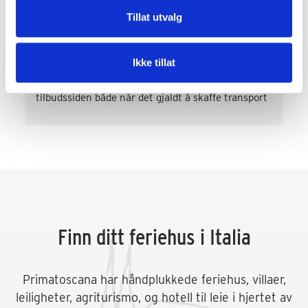
Gunvor J. Garvik
Tillat utvalg
2 år siden
Super imøtekommende og behjelpelige både de 
Ikke tillat
som jobber i PrimaToscana og de som jobber i 
resepsjonen på Varramista. Rask svartid og på 
tilbudssiden både når det gjaldt å skaffe transport 
og div. aktiviteter som vinsmaking og kokkekurs. 
Veldig fornøyd! Kommer gjerne tilbake.
Finn ditt feriehus i Italia
Primatoscana har håndplukkede feriehus, villaer,
leiligheter, agriturismo, og hotell til leie i hjertet av