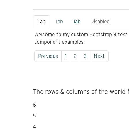
Tab
Tab
Tab
Disabled
Welcome to my custom Bootstrap 4 test p
component examples.
Previous
1
2
3
Next
The rows & columns of the world 
6
5
4