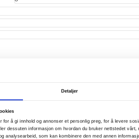
Detaljer
le jumbotron-style component for calling extra
ookies
 for å gi innhold og annonser et personlig preg, for å levere sos
deler dessuten informasjon om hvordan du bruker nettstedet vårt,
og analysearbeid, som kan kombinere den med annen informasjon d