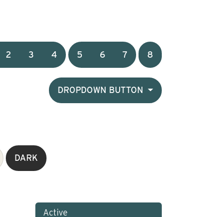
2
3
4
5
6
7
8
DROPDOWN BUTTON
DARK
Active