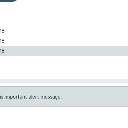
.18
badge
.18
badge-pill
18
is important alert message.