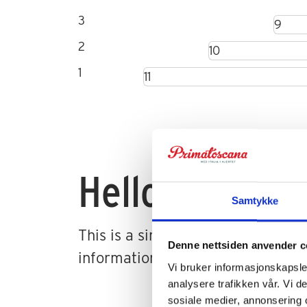
3
9
2
10
1
11
Hello, world!
Samtykke
This is a simple hero unit, a simp
Denne nettsiden anvender c
information.
Vi bruker informasjonskapsler
analysere trafikken vår. Vi 
sosiale medier, annonsering 