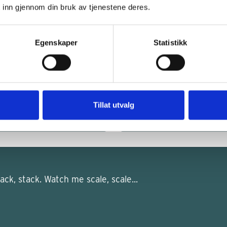
 inn gjennom din bruk av tjenestene deres.
List Group
Egenskaper
Statistikk
lead-in to additional
List item
the next line.
List item 2
Tillat utvalg
List item 3
ck, stack. Watch me scale, scale...