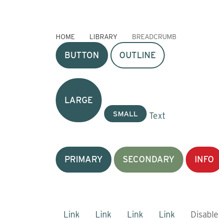
HOME
LIBRARY
BREADCRUMB
BUTTON
OUTLINE
LARGE
SMALL
Text
PRIMARY
SECONDARY
INFO
Link
Link
Link
Link
Disabl