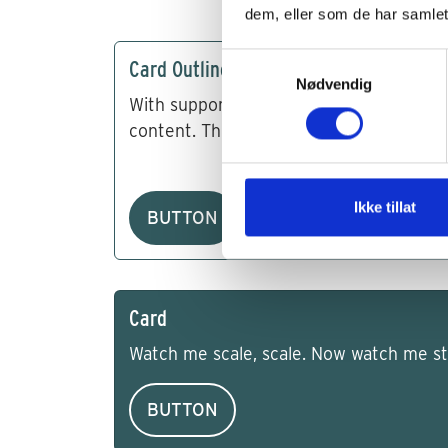
dem, eller som de har samlet
Samtykkevalg
Card Outline
Nødvendig
With supporting text below as a natural 
content. This has text that may wrap to 
Ikke tillat
BUTTON
Card
Watch me scale, scale. Now watch me sta
BUTTON