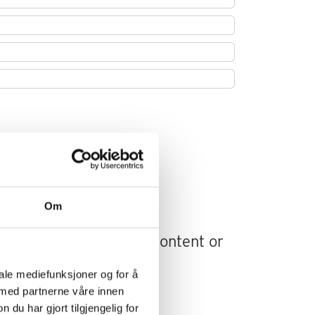
Om
 attention to featured content or
iale mediefunksjoner og for å
 med partnerne våre innen
u har gjort tilgjengelig for