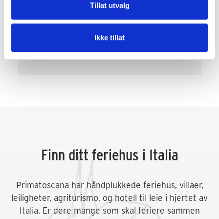
Tillat utvalg
Super imøtekommende og behjelpelige både de 
som jobber i PrimaToscana og de som jobber i 
Ikke tillat
resepsjonen på Varramista. Rask svartid og på 
tilbudssiden både når det gjaldt å skaffe transport 
og div. aktiviteter som vinsmaking og kokkekurs. 
Veldig fornøyd! Kommer gjerne tilbake.
Finn ditt feriehus i Italia
Primatoscana har håndplukkede feriehus, villaer,
leiligheter, agriturismo, og hotell til leie i hjertet av
Italia. Er dere mange som skal feriere sammen