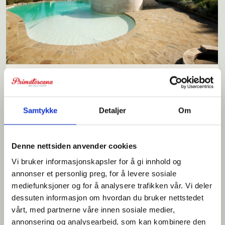
Privat: Canonica
Samtykke
Detaljer
Om
Er du ute etter rolige og vakre omgivelser der du kan nyte din frokost i
egen hage og kjøle deg ned i felles bassengområde? Hva om du samtidig
bor i hjertet av Chianti? Enkelte boenheter med aircondition.
Denne nettsiden anvender cookies
Vi bruker informasjonskapsler for å gi innhold og
annonser et personlig preg, for å levere sosiale
Sengeplasser: 1-4
mediefunksjoner og for å analysere trafikken vår. Vi deler
Priseks 4 pers fra/til: € 1.200 - 1.700
dessuten informasjon om hvordan du bruker nettstedet
vårt, med partnerne våre innen sosiale medier,
annonsering og analysearbeid, som kan kombinere den