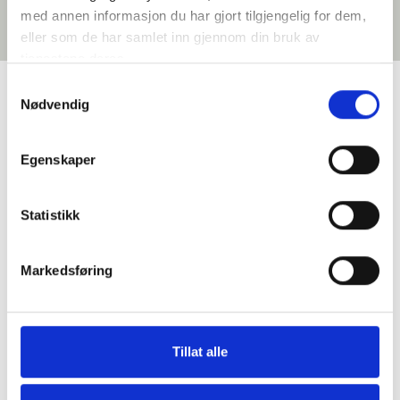
med annen informasjon du har gjort tilgjengelig for dem,
eller som de har samlet inn gjennom din bruk av
tjenestene deres.
Samtykkevalg
Nødvendig
Google Reviews
Egenskaper
Statistikk
Primatoscana AS
4.9
Markedsføring
Basert på 35 anmeldelser
powered by
G
o
o
g
l
e
vurder oss på
Tillat alle
Gunvor J. Garvik
2 år siden