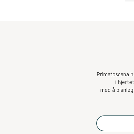
an
wh
tr
ac
an
sa
ba
Primatoscana har
i hjerte
med å planlegg