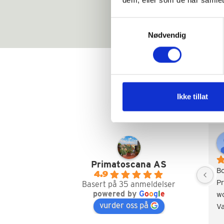
Samtykkevalg
Nødvendig
Ikke tillat
Primatoscana AS
Bo
4.9
Pr
Basert på 35 anmeldelser
powered by
G
o
o
g
l
e
wo
vurder oss på
Va
an