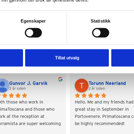
Egenskaper
Statistikk
Google Reviews
Tillat utvalg
Gunvor J. Garvik
Torunn Neerland
2 år siden
2 år siden
th those who work in 
Hello. Me and my friends had 
imaToscana and those who 
great stay in September in 
rk at the reception at 
Portovenere. Primatoscana c
rramista are super welcoming 
be highly recommended!
d helpful. Fast response time 