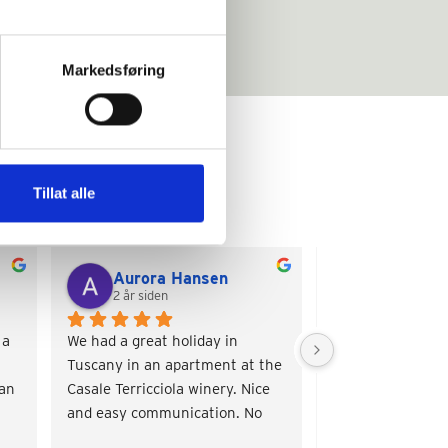
Markedsføring
Tillat alle
Aurora Hansen
Torill Ma
2 år siden
2 år siden
a 
We had a great holiday in 
Very charming pla
Tuscany in an apartment at the 
surroundings, gre
an 
Casale Terricciola winery. Nice 
pleasant service.
and easy communication. No 
problems.