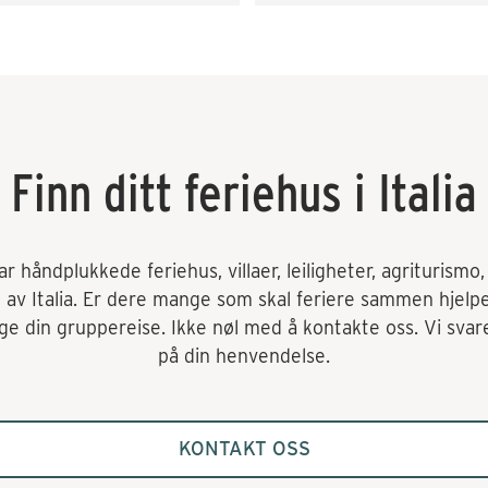
d on the offer side, both 
en it came to procuring 
ansport and miscellaneous. 
tivities such as wine tasting 
d cooking classes. Very 
tisfied! Would love to come 
ck.
Finn ditt feriehus i Italia
 håndplukkede feriehus, villaer, leiligheter, agriturismo, o
t av Italia. Er dere mange som skal feriere sammen hjelp
e din gruppereise. Ikke nøl med å kontakte oss. Vi svare
på din henvendelse.
KONTAKT OSS