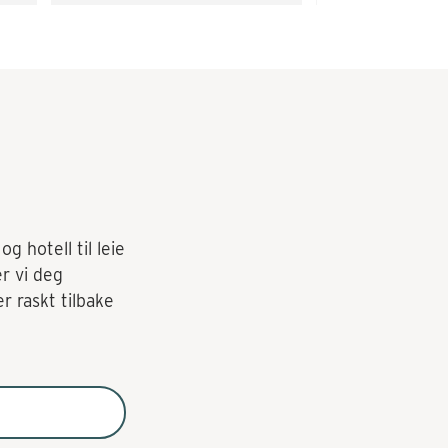
g hotell til leie
er vi deg
r raskt tilbake