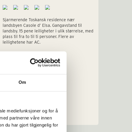
Sjarmerende Toskansk residence nær
8 pene 
landsbyen Casole d’ Elsa. Gangavstand til
gangavs
landsby. 15 pene leiligheter i ulik størrelse, med
plass ti
plass til fra to til ti personer. Flere av
av 8 lei
leilighetene har AC.
Om
iale mediefunksjoner og for å
Sengeplasser: 1-10
Sengepl
 med partnerne våre innen
Priseks fra/til: € 662-3.080
€ 890-
u har gjort tilgjengelig for