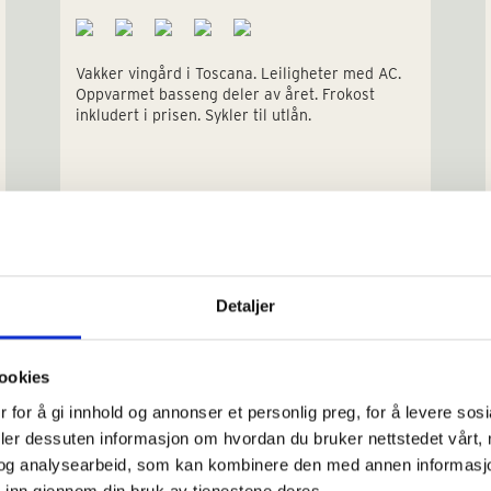
Vakker vingård i Toscana. Leiligheter med AC.
Oppvarmet basseng deler av året. Frokost
inkludert i prisen. Sykler til utlån.
Detaljer
ookies
 for å gi innhold og annonser et personlig preg, for å levere sos
Sengeplasser: 2-8
deler dessuten informasjon om hvordan du bruker nettstedet vårt,
Priseks 2 pers fra/til: € 1.029-3.626
og analysearbeid, som kan kombinere den med annen informasjon d
 inn gjennom din bruk av tjenestene deres.