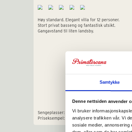
Høy standard. Elegant villa for 12 personer.
Stort privat basseng og fantastisk utsikt.
Gangavstand til liten landsby.
Samtykke
Denne nettsiden anvender c
Vi bruker informasjonskapsler
Sengeplasser: 12
analysere trafikken vår. Vi 
Priseksempel: € 5.750 - 8.300
sosiale medier, annonsering 
dem, eller som de har samlet