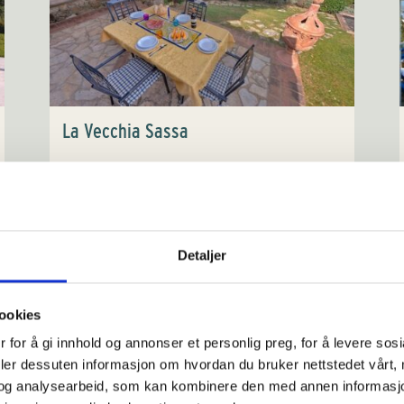
La Vecchia Sassa
8 pene leiligheter i vakkert område, med
gangavstand til to spisesteder. Leiligheter med
plass til 2-6 personer. Basseng og utsikt. AC i 6
Detaljer
av 8 leiligheter. Wifi.
ookies
 for å gi innhold og annonser et personlig preg, for å levere sos
Sengeplasser: 2-6
deler dessuten informasjon om hvordan du bruker nettstedet vårt,
€ 890-2.090
og analysearbeid, som kan kombinere den med annen informasjon d