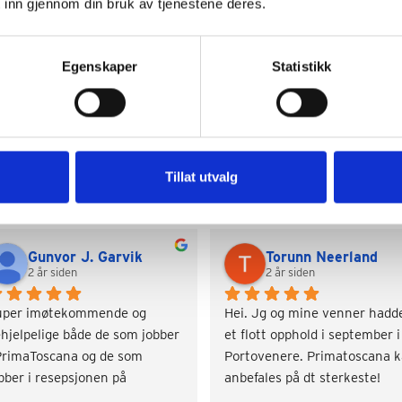
 inn gjennom din bruk av tjenestene deres.
Egenskaper
Statistikk
Google Reviews
Tillat utvalg
Gunvor J. Garvik
Torunn Neerland
2 år siden
2 år siden
uper imøtekommende og 
Hei. Jg og mine venner hadde
hjelpelige både de som jobber 
et flott opphold i september i 
PrimaToscana og de som 
Portovenere. Primatoscana k
bber i resepsjonen på 
anbefales på dt sterkeste!
rramista. Rask svartid og på 