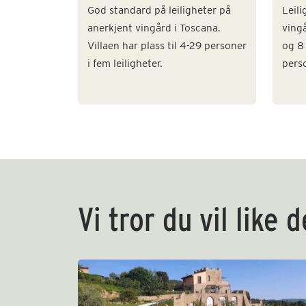
God standard på leiligheter på
Leil
anerkjent vingård i Toscana.
vingå
Villaen har plass til 4-29 personer
og 8 
i fem leiligheter.
perso
Vi tror du vil like 