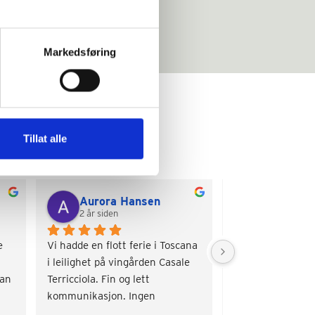
Markedsføring
Tillat alle
Aurora Hansen
Torill Ma
2 år siden
2 år siden
 
Vi hadde en flott ferie i Toscana 
Veldig sjarmerend
i leilighet på vingården Casale 
Nydelige omgivelse
an 
Terricciola. Fin og lett 
basseng og hygge
kommunikasjon. Ingen 
problemer.