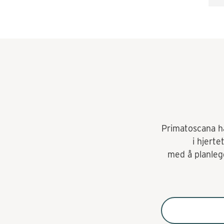
ti
å 
ak
ko
Ko
Primatoscana har
i hjerte
med å planlegg