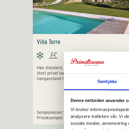
Villa Torre
Høy standard. Elegant villa for 12 personer.
Stort privat basseng og fantastisk utsikt.
Gangavstand til liten landsby.
Samtykke
Denne nettsiden anvender c
Vi bruker informasjonskapsler
Sengeplasser: 12
analysere trafikken vår. Vi 
Priseksempel: € 5.750 - 8.300
sosiale medier, annonsering 