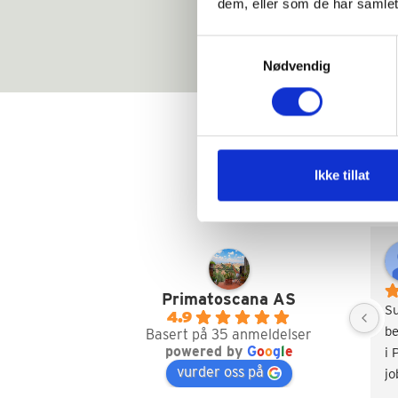
dem, eller som de har samlet
Samtykkevalg
Nødvendig
Ikke tillat
Primatoscana AS
S
4.9
be
Basert på 35 anmeldelser
powered by
G
o
o
g
l
e
i 
vurder oss på
jo
Va