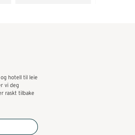
g hotell til leie
er vi deg
r raskt tilbake