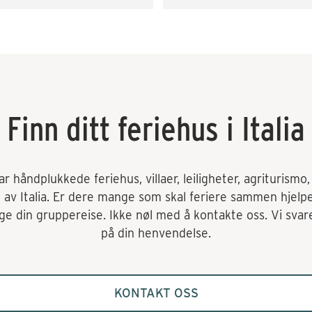
lbudssiden både når det gjaldt 
skaffe transport og div. 
tiviteter som vinsmaking og 
kkekurs. Veldig fornøyd! 
mmer gjerne tilbake.
Finn ditt feriehus i Italia
 håndplukkede feriehus, villaer, leiligheter, agriturismo, o
t av Italia. Er dere mange som skal feriere sammen hjelp
e din gruppereise. Ikke nøl med å kontakte oss. Vi svare
på din henvendelse.
KONTAKT OSS