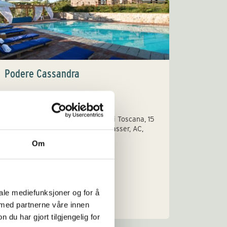
En drøm
farmhou
grupper
stedet 
Podere Cassandra
7 ferieleiligheter på vakker gård i Toscana, 15
minutter fra Volterra. Egne uteplasser, AC,
fantastisk utsikt. Servert frokost.
Om
iale mediefunksjoner og for å
Sengeplasser: 2-6
Sengepl
 med partnerne våre innen
Pris eks fra/til: € 630 - € 1.260
Priseks 
u har gjort tilgjengelig for