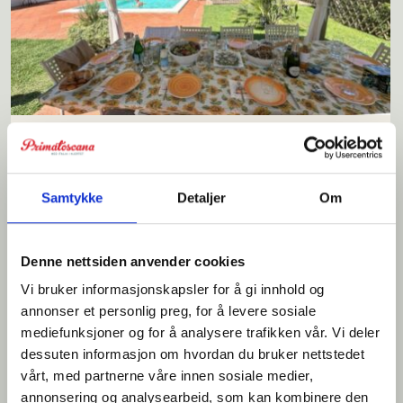
Villa Valgiano
Samtykke
Detaljer
Om
Lekker villa med flotte uteområder for 8+2 personer. Pizzaovn, trimrom
og velværesenter.
Denne nettsiden anvender cookies
Vi bruker informasjonskapsler for å gi innhold og
annonser et personlig preg, for å levere sosiale
Sengeplasser: 8+2
mediefunksjoner og for å analysere trafikken vår. Vi deler
Priseks fra/til: € 2.100-4.000
dessuten informasjon om hvordan du bruker nettstedet
vårt, med partnerne våre innen sosiale medier,
annonsering og analysearbeid, som kan kombinere den