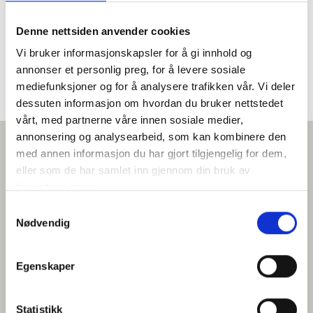
Villa med høy standard, et nydelig evighetsbasseng og
en fantastisk utsikt. Villaen har plass til 10 personer.
Denne nettsiden anvender cookies
Gangavstand til restaurant.
Vi bruker informasjonskapsler for å gi innhold og
annonser et personlig preg, for å levere sosiale
mediefunksjoner og for å analysere trafikken vår. Vi deler
dessuten informasjon om hvordan du bruker nettstedet
vårt, med partnerne våre innen sosiale medier,
annonsering og analysearbeid, som kan kombinere den
med annen informasjon du har gjort tilgjengelig for dem,
Vi tror du vil like dette
eller som de har samlet inn gjennom din bruk av
tjenestene deres.
Samtykkevalg
Nødvendig
Egenskaper
Statistikk