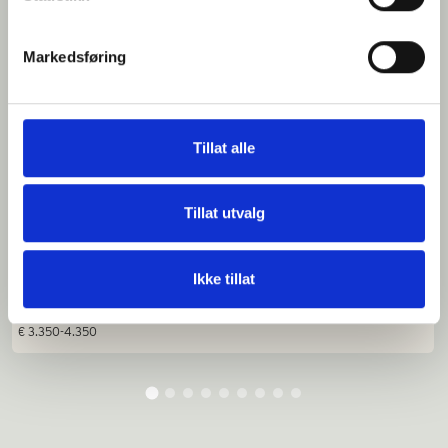
Markedsføring
Casa Galega
Tillat alle
Feriehus med god standard og plass til 8 personer. Her bor man landing i
vakre omgivelser, og kun 17 km fra kysten. Huset har aircondition.
Tillat utvalg
Ikke tillat
Sengeplasser: 8
€ 3.350-4.350