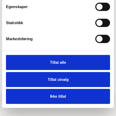
Basert på 35 anmeldelser
powered by
G
o
o
g
l
e
Egenskaper
vurder oss på
Statistikk
Gunvor J. Garvik
2 år siden
Markedsføring
Both those who work in PrimaToscana and those 
who work at the reception at Varramista are super 
welcoming and helpful. Fast response time and on 
Tillat alle
the offer side, both when it came to procuring 
transport and miscellaneous. activities such as 
wine tasting and cooking classes. Very satisfied! 
Tillat utvalg
Would love to come back.
Ikke tillat