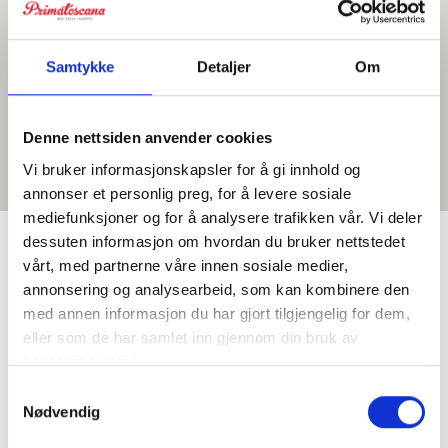
Sengeplasser: 8+2
Samtykke
Detaljer
Om
Priseks fra/til: € 2.100-4.000
Denne nettsiden anvender cookies
Vi bruker informasjonskapsler for å gi innhold og
annonser et personlig preg, for å levere sosiale
mediefunksjoner og for å analysere trafikken vår. Vi deler
dessuten informasjon om hvordan du bruker nettstedet
vårt, med partnerne våre innen sosiale medier,
Google Reviews
annonsering og analysearbeid, som kan kombinere den
med annen informasjon du har gjort tilgjengelig for dem,
eller som de har samlet inn gjennom din bruk av
tjenestene deres.
Samtykkevalg
Nødvendig
Primatoscana AS
4.9