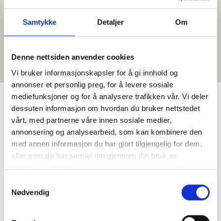
Sengeplasser: 8
€ 3.350-4.350
Samtykke
Detaljer
Om
Denne nettsiden anvender cookies
Vi bruker informasjonskapsler for å gi innhold og
annonser et personlig preg, for å levere sosiale
mediefunksjoner og for å analysere trafikken vår. Vi deler
dessuten informasjon om hvordan du bruker nettstedet
Google Reviews
vårt, med partnerne våre innen sosiale medier,
annonsering og analysearbeid, som kan kombinere den
med annen informasjon du har gjort tilgjengelig for dem,
eller som de har samlet inn gjennom din bruk av
tjenestene deres.
Primatoscana AS
Samtykkevalg
Nødvendig
4.9
Basert på 35 anmeldelser
powered by
G
o
o
g
l
e