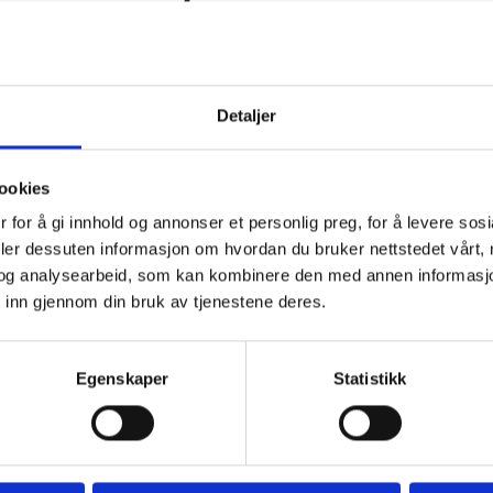
Gunvor J. Garvik
Torunn Neerland
2 years ago
2 years ago
Detaljer
th those who work in 
Hello. Me and my friends had 
imaToscana and those who 
great stay in September in 
ookies
rk at the reception at 
Portovenere. Primatoscana c
 for å gi innhold og annonser et personlig preg, for å levere sos
rramista are super welcoming 
be highly recommended!
deler dessuten informasjon om hvordan du bruker nettstedet vårt,
d helpful. Fast response time 
og analysearbeid, som kan kombinere den med annen informasjon d
d on the offer side, both 
 inn gjennom din bruk av tjenestene deres.
en it came to procuring 
ansport and miscellaneous. 
tivities such as wine tasting 
Egenskaper
Statistikk
d cooking classes. Very 
tisfied! Would love to come 
ck.