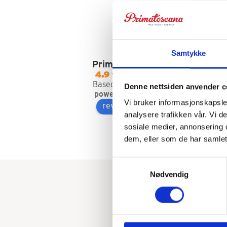
Samtykke
Primatoscana AS
Bo
4.9
Pr
Based on 35 reviews
Denne nettsiden anvender c
powered by
G
o
o
g
l
e
wo
Vi bruker informasjonskapsler
review us on
Va
analysere trafikken vår. Vi 
an
sosiale medier, annonsering 
an
dem, eller som de har samlet
wh
tr
Samtykkevalg
ac
Nødvendig
an
sa
ba