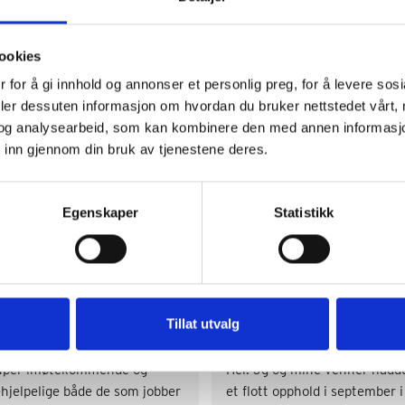
ookies
 for å gi innhold og annonser et personlig preg, for å levere sos
deler dessuten informasjon om hvordan du bruker nettstedet vårt,
og analysearbeid, som kan kombinere den med annen informasjon d
 inn gjennom din bruk av tjenestene deres.
Google Reviews
Egenskaper
Statistikk
Gunvor J. Garvik
Torunn Neerland
Tillat utvalg
2 years ago
2 years ago
uper imøtekommende og 
Hei. Jg og mine venner hadde
hjelpelige både de som jobber 
et flott opphold i september i 