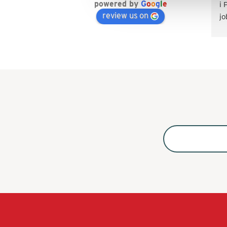
powered by
G
o
o
g
l
e
i 
review us on
jo
Va
ti
å 
ak
ko
Ko