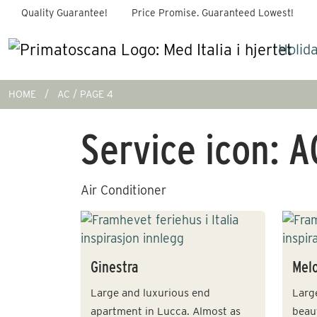
Quality Guarantee!
Price Promise. Guaranteed Lowest!
Holid
HOME
AC
PAGE 4
Service icon:
A
Air Conditioner
Ginestra
Mel
Large and luxurious end
Larg
apartment in Lucca. Almost as
beaut