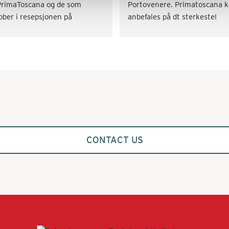
PrimaToscana og de som 
Portovenere. Primatoscana k
bber i resepsjonen på 
anbefales på dt sterkeste!
rramista. Rask svartid og på 
lbudssiden både når det gjaldt 
skaffe transport og div. 
tiviteter som vinsmaking og 
kkekurs. Veldig fornøyd! 
mmer gjerne tilbake.
CONTACT US