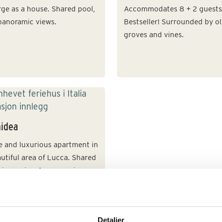
rge as a house. Shared pool,
Accommodates 8 + 2 guests
panoramic views.
Bestseller! Surrounded by ol
groves and vines.
hidea
e and luxurious apartment in
utiful area of Lucca. Shared
, jacuzzi and panoramic
.
Detaljer