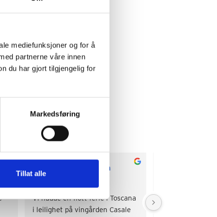
iale mediefunksjoner og for å
 med partnerne våre innen
u har gjort tilgjengelig for
Markedsføring
Aurora Hansen
Torill Ma
Tillat alle
2 years ago
2 years ago
 
Vi hadde en flott ferie i Toscana 
Veldig sjarmerend
i leilighet på vingården Casale 
Nydelige omgivelse