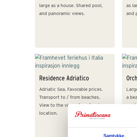
large as a house. Shared pool,
as la
and panoramic views.
and 
Residence Adriatico
Orc
Adriatic Sea. Favorable prices.
Larg
Transport to / from beaches.
a bea
View to the vines. Spa. Great
pool
location.
views
Samtykke