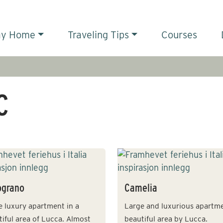
ay Home
Traveling Tips
Courses
C
ograno
Camelia
e luxury apartment in a
Large and luxurious apartme
iful area of Lucca. Almost
beautiful area by Lucca.