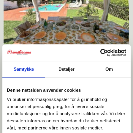
Villa Valgiano
Samtykke
Detaljer
Om
Lekker villa med flotte uteområder for 8+2 personer. Pizzaovn, trimrom
og velværesenter.
Denne nettsiden anvender cookies
Vi bruker informasjonskapsler for å gi innhold og
annonser et personlig preg, for å levere sosiale
mediefunksjoner og for å analysere trafikken vår. Vi deler
Sengeplasser: 8+2
Priseks fra/til: € 2.100-4.000
dessuten informasjon om hvordan du bruker nettstedet
vårt, med partnerne våre innen sosiale medier,