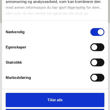
annonsering og analysearbeid, som kan kombinere den
med annen informasjon du har gjort tilgjengelig for dem,
eller som de har samlet inn gjennom din bruk av
tjenestene deres.
Samtykkevalg
Nødvendig
Google Reviews
Egenskaper
Statistikk
Primatoscana AS
Markedsføring
4.9
Basert på 35 anmeldelser
powered by
G
o
o
g
l
e
vurder oss på
Tillat alle