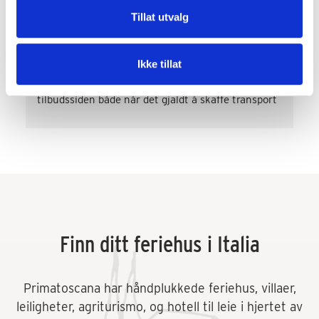
Gunvor J. Garvik
Tillat utvalg
2 år siden
Super imøtekommende og behjelpelige både de 
Ikke tillat
som jobber i PrimaToscana og de som jobber i 
resepsjonen på Varramista. Rask svartid og på 
tilbudssiden både når det gjaldt å skaffe transport 
og div. aktiviteter som vinsmaking og kokkekurs. 
Veldig fornøyd! Kommer gjerne tilbake.
Finn ditt feriehus i Italia
Primatoscana har håndplukkede feriehus, villaer,
leiligheter, agriturismo, og hotell til leie i hjertet av