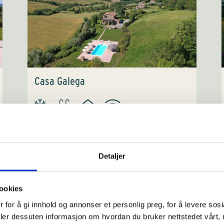
Casa Galega
Feriehus med god standard og plass til 8
personer. Her bor man landing i vakre
omgivelser, og kun 17 km fra kysten. Huset har
aircondition.
Detaljer
ookies
Sengeplasser: 8
 for å gi innhold og annonser et personlig preg, for å levere sos
€ 3.350-4.350
deler dessuten informasjon om hvordan du bruker nettstedet vårt,