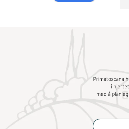
Va
ti
å 
ak
ko
Ko
Primatoscana har
i hjerte
med å planlegg