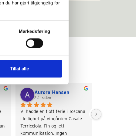
u har gjort tilgjengelig for
Markedsføring
Tillat alle
Aurora Hansen
Torill Ma
2 år siden
2 år siden
 
Vi hadde en flott ferie i Toscana 
Veldig sjarmerend
i leilighet på vingården Casale 
Nydelige omgivelse
an 
Terricciola. Fin og lett 
basseng og hygge
kommunikasjon. Ingen 