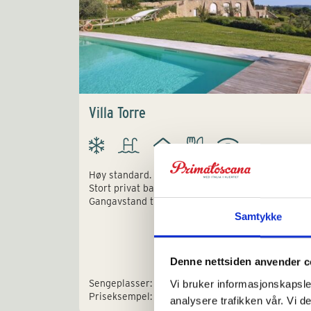
Villa Torre
Høy standard. Elegant villa for 12 personer.
Stort privat basseng og fantastisk utsikt.
Gangavstand til liten landsby.
Samtykke
Denne nettsiden anvender c
Sengeplasser: 12
Vi bruker informasjonskapsler
Priseksempel: € 5.750 - 8.300
analysere trafikken vår. Vi 