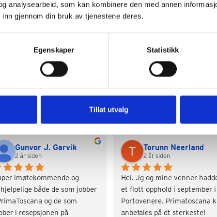
og analysearbeid, som kan kombinere den med annen informasjon d
 inn gjennom din bruk av tjenestene deres.
Egenskaper
Statistikk
Google Reviews
Tillat utvalg
Gunvor J. Garvik
Torunn Neerland
2 år siden
2 år siden
uper imøtekommende og 
Hei. Jg og mine venner hadde
hjelpelige både de som jobber 
et flott opphold i september i 
PrimaToscana og de som 
Portovenere. Primatoscana k
bber i resepsjonen på 
anbefales på dt sterkeste!