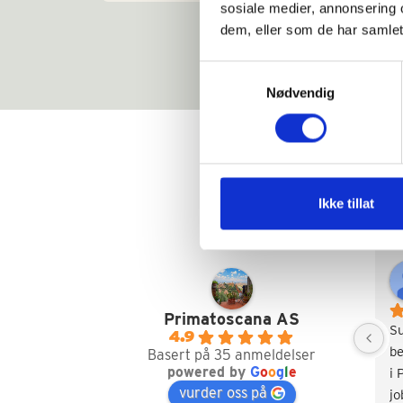
sosiale medier, annonsering 
dem, eller som de har samlet
Samtykkevalg
Nødvendig
Ikke tillat
Primatoscana AS
S
4.9
be
Basert på 35 anmeldelser
powered by
G
o
o
g
l
e
i 
vurder oss på
jo