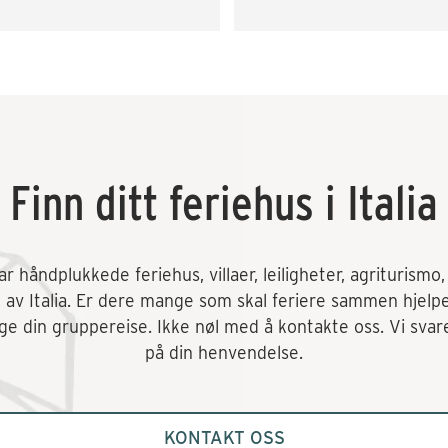
rramista. Rask svartid og på 
lbudssiden både når det gjaldt 
skaffe transport og div. 
tiviteter som vinsmaking og 
kkekurs. Veldig fornøyd! 
mmer gjerne tilbake.
Finn ditt feriehus i Italia
 håndplukkede feriehus, villaer, leiligheter, agriturismo, o
t av Italia. Er dere mange som skal feriere sammen hjelp
e din gruppereise. Ikke nøl med å kontakte oss. Vi svare
på din henvendelse.
KONTAKT OSS