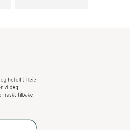
problemer.
g hotell til leie
er vi deg
r raskt tilbake