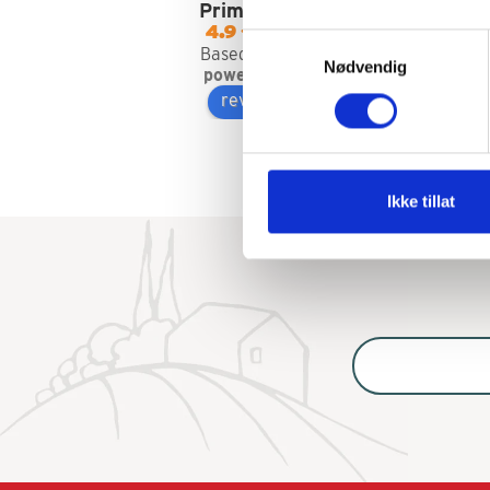
Primatoscana AS
S
4.9
Samtykkevalg
be
Based on 35 reviews
Nødvendig
powered by
G
o
o
g
l
e
i 
review us on
jo
Va
ti
å 
Ikke tillat
ak
ko
Ko