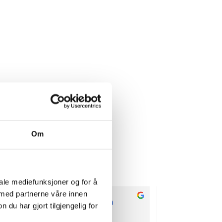
Om
iale mediefunksjoner og for å
 med partnerne våre innen
Aurora Hansen
Torill Ma
u har gjort tilgjengelig for
2 years ago
2 years ago