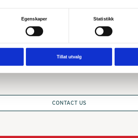
uper imøtekommende og 
Hei. Jg og mine venner hadde
hjelpelige både de som jobber 
et flott opphold i september i 
Egenskaper
Statistikk
PrimaToscana og de som 
Portovenere. Primatoscana k
bber i resepsjonen på 
anbefales på dt sterkeste!
rramista. Rask svartid og på 
lbudssiden både når det gjaldt 
skaffe transport og div. 
Tillat utvalg
tiviteter som vinsmaking og 
kkekurs. Veldig fornøyd! 
mmer gjerne tilbake.
CONTACT US