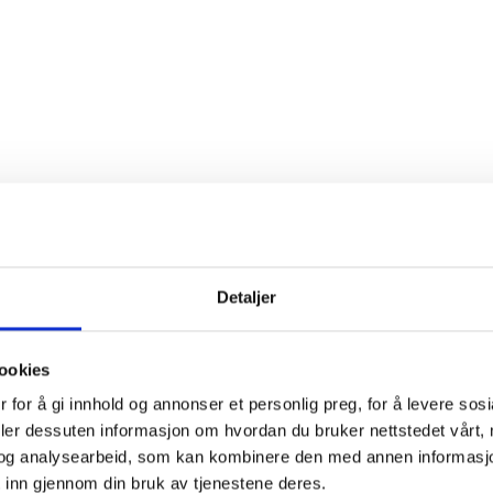
Detaljer
Google Reviews
ookies
 for å gi innhold og annonser et personlig preg, for å levere sos
deler dessuten informasjon om hvordan du bruker nettstedet vårt,
Gunvor J. Garvik
Torunn Neerland
og analysearbeid, som kan kombinere den med annen informasjon d
2 years ago
2 years ago
 inn gjennom din bruk av tjenestene deres.