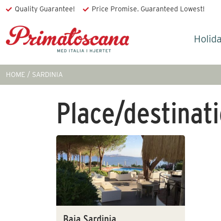
Quality Guarantee!
Price Promise. Guaranteed Lowest!
Holid
HOME
SARDINIA
Place/destinat
Baja Sardinia